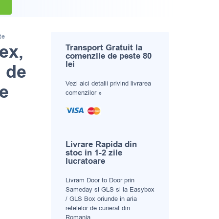
te
ex,
Transport Gratuit la
comenzile de peste 80
lei
, de
Vezi aici
detalii privind livrarea
e
comenzilor »
i evaluări a clientului
Livrare Rapida din
stoc in 1-2 zile
lucratoare
Livram Door to Door prin
Sameday si GLS si la Easybox
/ GLS Box oriunde in aria
retelelor de curierat din
Romania.