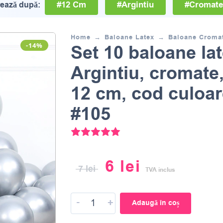
#12 Cm
#Argintiu
#Cromate
trează după:
Home
Baloane Latex
Baloane Croma
Set 10 baloane lat
-14%
Argintiu, cromate
12 cm, cod culoar
#105
Evaluat la
5.00
din 5 pe baza une
6
lei
7
lei
TVA inclus
-
+
Adaugă în coș