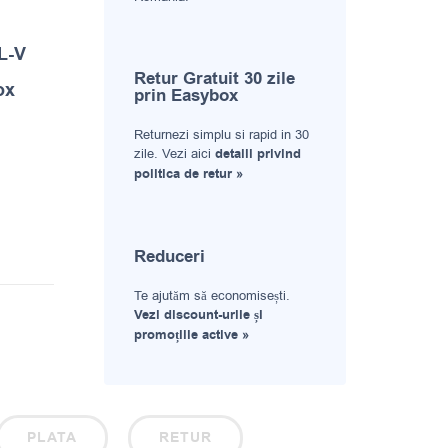
 L-V
Retur Gratuit 30 zile
ox
prin Easybox
Returnezi simplu si rapid in 30
zile. Vezi aici
detalii privind
politica de retur »
Reduceri
Te ajutăm să economisești.
Vezi discount-urile și
promoțiile active »
PLATA
RETUR