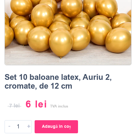
Set 10 baloane latex, Auriu 2,
cromate, de 12 cm
6
lei
7
lei
TVA inclus
-
+
Adaugă în coș