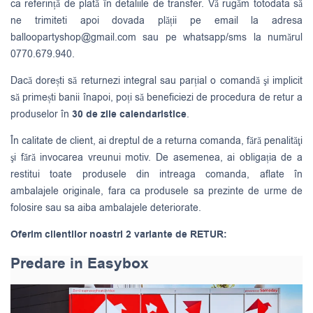
ca referință de plată în detaliile de transfer. Vă rugăm totodata să
ne trimiteti apoi dovada plății pe email la adresa
balloopartyshop@gmail.com
sau pe whatsapp/sms la numărul
0770.679.940.
Dacă dorești să returnezi integral sau parțial o comandă şi implicit
să primești banii înapoi, poți să beneficiezi de procedura de retur a
produselor în
30 de zile calendaristice
.
În calitate de client, ai dreptul de a returna comanda, fără penalităţi
şi fără invocarea vreunui motiv. De asemenea, ai obligația de a
restitui toate produsele din intreaga comanda, aflate în
ambalajele originale, fara ca produsele sa prezinte de urme de
folosire sau sa aiba ambalajele deteriorate.
Oferim clientilor noastri 2 variante de RETUR:
Predare in Easybox