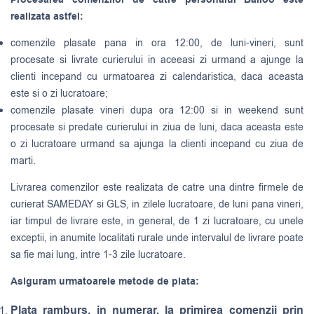
Procesarea comenzilor de catre personalul Balloo este
realizata astfel:
comenzile plasate pana in ora 12:00, de luni-vineri, sunt
procesate si livrate curierului in aceeasi zi urmand a ajunge la
clienti incepand cu urmatoarea zi calendaristica, daca aceasta
este si o zi lucratoare;
comenzile plasate vineri dupa ora 12:00 si in weekend sunt
procesate si predate curierului in ziua de luni, daca aceasta este
o zi lucratoare urmand sa ajunga la clienti incepand cu ziua de
marti.
Livrarea comenzilor este realizata de catre una dintre firmele de
curierat
SAMEDAY
si
GLS
, in zilele lucratoare, de luni pana vineri,
iar timpul de livrare este, in general, de 1 zi lucratoare, cu unele
exceptii, in anumite localitati rurale unde intervalul de livrare poate
sa fie mai lung, intre 1-3 zile lucratoare.
Asiguram urmatoarele metode de plata:
Plata ramburs, in numerar, la primirea comenzii prin