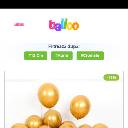
Filtrează după:
#12 Cm
#Auriu
#Cromate
-14%