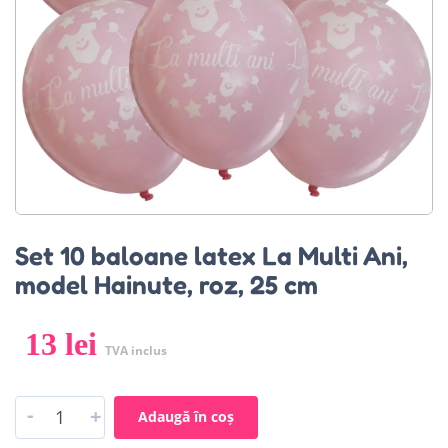
Set 10 baloane latex La Multi Ani,
model Hainute, roz, 25 cm
13
lei
TVA inclus
-
+
Adaugă în coș