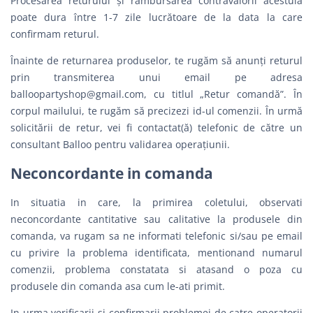
Procesarea returului și rambursarea contravalorii acestuia
poate dura între 1-7 zile lucrătoare de la data la care
confirmam returul.
Înainte de returnarea produselor, te rugăm să anunți returul
prin transmiterea unui email pe adresa
balloopartyshop@gmail.com
, cu titlul „Retur comandă”. În
corpul mailului, te rugăm să precizezi id-ul comenzii. În urmă
solicitării de retur, vei fi contactat(ă) telefonic de către un
consultant Balloo pentru validarea operațiunii.
Neconcordante in comanda
In situatia in care, la primirea coletului, observati
neconcordante cantitative sau calitative la produsele din
comanda, va rugam sa ne informati telefonic si/sau pe email
cu privire la problema identificata, mentionand numarul
comenzii, problema constatata si atasand o poza cu
produsele din comanda asa cum le-ati primit.
In urma verificarii si confirmarii problemei de catre operatorii