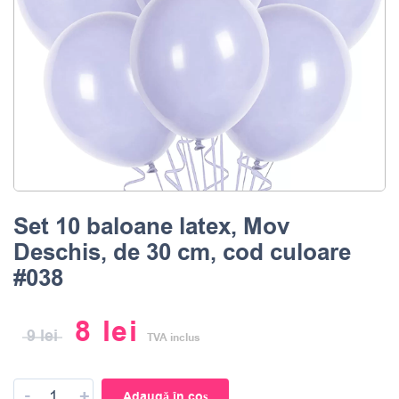
Set 10 baloane latex, Mov
Deschis, de 30 cm, cod culoare
#038
8
lei
9
lei
TVA inclus
-
+
Adaugă în coș