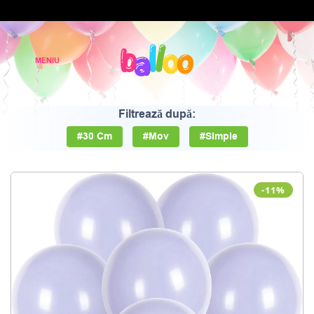
Filtrează după:
#30 Cm
#Mov
#Simple
-11%