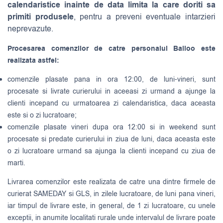
calendaristice inainte de data limita la care doriti sa
primiti produsele
, pentru a preveni eventuale intarzieri
neprevazute.
Procesarea comenzilor de catre personalul Balloo este
realizata astfel:
comenzile plasate pana in ora 12:00, de luni-vineri, sunt
procesate si livrate curierului in aceeasi zi urmand a ajunge la
clienti incepand cu urmatoarea zi calendaristica, daca aceasta
este si o zi lucratoare;
comenzile plasate vineri dupa ora 12:00 si in weekend sunt
procesate si predate curierului in ziua de luni, daca aceasta este
o zi lucratoare urmand sa ajunga la clienti incepand cu ziua de
marti.
Livrarea comenzilor este realizata de catre una dintre firmele de
curierat
SAMEDAY
si
GLS
, in zilele lucratoare, de luni pana vineri,
iar timpul de livrare este, in general, de 1 zi lucratoare, cu unele
exceptii, in anumite localitati rurale unde intervalul de livrare poate