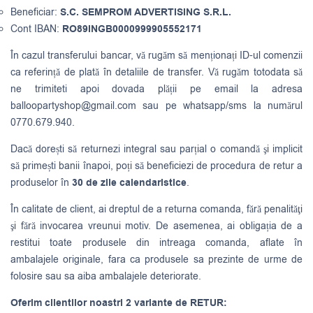
Beneficiar:
S.C. SEMPROM ADVERTISING S.R.L.
Cont IBAN:
RO89INGB0000999905552171
În cazul transferului bancar, vă rugăm să menționați ID-ul comenzii
ca referință de plată în detaliile de transfer. Vă rugăm totodata să
ne trimiteti apoi dovada plății pe email la adresa
balloopartyshop@gmail.com
sau pe whatsapp/sms la numărul
0770.679.940.
Dacă dorești să returnezi integral sau parțial o comandă şi implicit
să primești banii înapoi, poți să beneficiezi de procedura de retur a
produselor în
30 de zile calendaristice
.
În calitate de client, ai dreptul de a returna comanda, fără penalităţi
şi fără invocarea vreunui motiv. De asemenea, ai obligația de a
restitui toate produsele din intreaga comanda, aflate în
ambalajele originale, fara ca produsele sa prezinte de urme de
folosire sau sa aiba ambalajele deteriorate.
Oferim clientilor noastri 2 variante de RETUR: