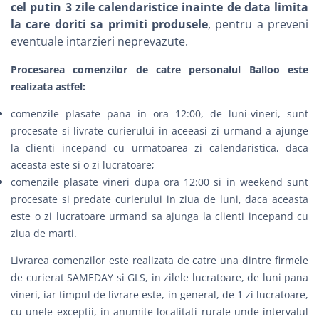
cel putin 3 zile calendaristice inainte de data limita
la care doriti sa primiti produsele
, pentru a preveni
eventuale intarzieri neprevazute.
Procesarea comenzilor de catre personalul Balloo este
realizata astfel:
comenzile plasate pana in ora 12:00, de luni-vineri, sunt
procesate si livrate curierului in aceeasi zi urmand a ajunge
la clienti incepand cu urmatoarea zi calendaristica, daca
aceasta este si o zi lucratoare;
comenzile plasate vineri dupa ora 12:00 si in weekend sunt
procesate si predate curierului in ziua de luni, daca aceasta
este o zi lucratoare urmand sa ajunga la clienti incepand cu
ziua de marti.
Livrarea comenzilor este realizata de catre una dintre firmele
de curierat
SAMEDAY
si
GLS
, in zilele lucratoare, de luni pana
vineri, iar timpul de livrare este, in general, de 1 zi lucratoare,
cu unele exceptii, in anumite localitati rurale unde intervalul