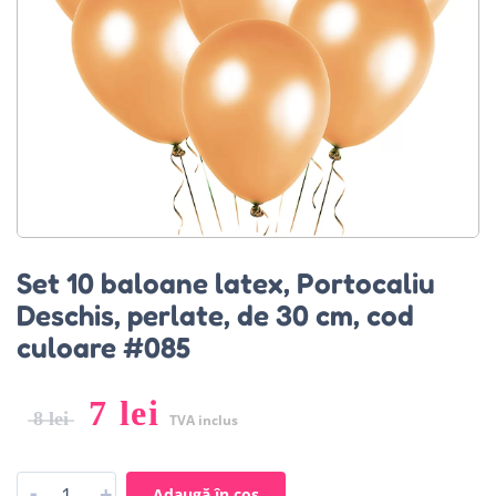
Set 10 baloane latex, Portocaliu
Deschis, perlate, de 30 cm, cod
culoare #085
7
lei
8
lei
TVA inclus
-
+
Adaugă în coș