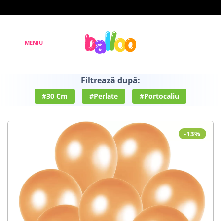
Filtrează după:
#30 Cm
#Perlate
#Portocaliu
-13%