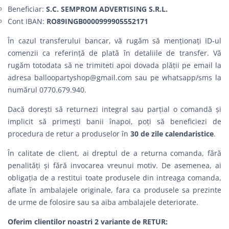
Beneficiar:
S.C. SEMPROM ADVERTISING S.R.L.
Cont IBAN:
RO89INGB0000999905552171
În cazul transferului bancar, vă rugăm să menționați ID-ul
comenzii ca referință de plată în detaliile de transfer. Vă
rugăm totodata să ne trimiteti apoi dovada plății pe email la
adresa
balloopartyshop@gmail.com
sau pe whatsapp/sms la
numărul 0770.679.940.
Dacă dorești să returnezi integral sau parțial o comandă şi
implicit să primești banii înapoi, poți să beneficiezi de
procedura de retur a produselor în
30 de zile calendaristice
.
În calitate de client, ai dreptul de a returna comanda, fără
penalităţi şi fără invocarea vreunui motiv. De asemenea, ai
obligația de a restitui toate produsele din intreaga comanda,
aflate în ambalajele originale, fara ca produsele sa prezinte
de urme de folosire sau sa aiba ambalajele deteriorate.
Oferim clientilor noastri 2 variante de RETUR: