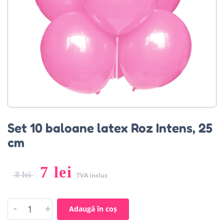
Set 10 baloane latex Roz Intens, 25
cm
7
lei
8
lei
TVA inclus
-
+
Adaugă în coș