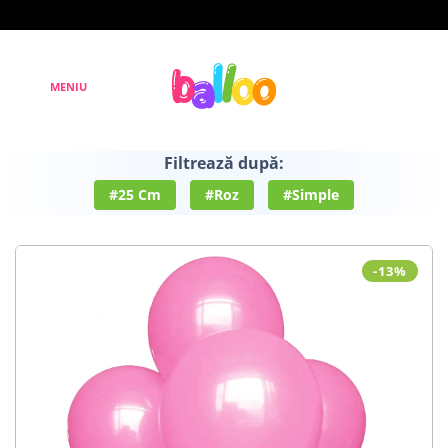
Filtrează după:
#25 Cm
#Roz
#Simple
-13%