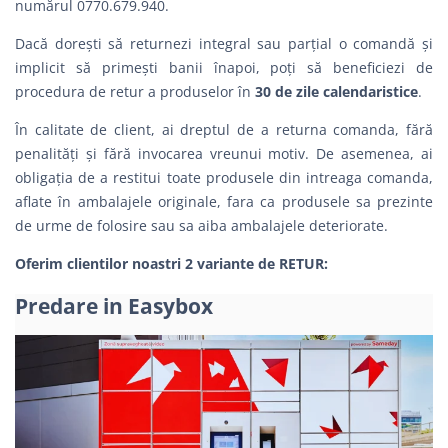
numărul 0770.679.940.
Dacă dorești să returnezi integral sau parțial o comandă şi
implicit să primești banii înapoi, poți să beneficiezi de
procedura de retur a produselor în
30 de zile calendaristice
.
În calitate de client, ai dreptul de a returna comanda, fără
penalităţi şi fără invocarea vreunui motiv. De asemenea, ai
obligația de a restitui toate produsele din intreaga comanda,
aflate în ambalajele originale, fara ca produsele sa prezinte
de urme de folosire sau sa aiba ambalajele deteriorate.
Oferim clientilor noastri 2 variante de RETUR:
Predare in Easybox