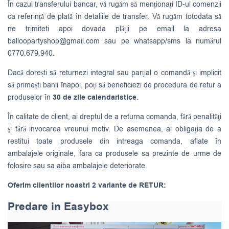
În cazul transferului bancar, vă rugăm să menționați ID-ul comenzii
ca referință de plată în detaliile de transfer. Vă rugăm totodata să
ne trimiteti apoi dovada plății pe email la adresa
balloopartyshop@gmail.com
sau pe whatsapp/sms la numărul
0770.679.940.
Dacă dorești să returnezi integral sau parțial o comandă şi implicit
să primești banii înapoi, poți să beneficiezi de procedura de retur a
produselor în
30 de zile calendaristice
.
În calitate de client, ai dreptul de a returna comanda, fără penalităţi
şi fără invocarea vreunui motiv. De asemenea, ai obligația de a
restitui toate produsele din intreaga comanda, aflate în
ambalajele originale, fara ca produsele sa prezinte de urme de
folosire sau sa aiba ambalajele deteriorate.
Oferim clientilor noastri 2 variante de RETUR:
Predare in Easybox