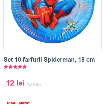
Set 10 farfurii Spiderman, 18 cm
3
Evaluat la
5.00
din 5 pe baza a
evaluări ale clienților
12
lei
TVA inclus
Stoc Epuizat