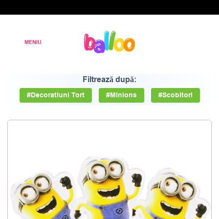
Filtrează după:
#Decoratiuni Tort
#Minions
#Scobitori