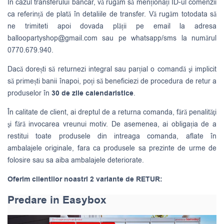
În cazul transferului bancar, vă rugăm să menționați ID-ul comenzii
ca referință de plată în detaliile de transfer. Vă rugăm totodata să
ne trimiteti apoi dovada plății pe email la adresa
balloopartyshop@gmail.com
sau pe whatsapp/sms la numărul
0770.679.940.
Dacă dorești să returnezi integral sau parțial o comandă şi implicit
să primești banii înapoi, poți să beneficiezi de procedura de retur a
produselor în
30 de zile calendaristice
.
În calitate de client, ai dreptul de a returna comanda, fără penalităţi
şi fără invocarea vreunui motiv. De asemenea, ai obligația de a
restitui toate produsele din intreaga comanda, aflate în
ambalajele originale, fara ca produsele sa prezinte de urme de
folosire sau sa aiba ambalajele deteriorate.
Oferim clientilor noastri 2 variante de RETUR:
Predare in Easybox