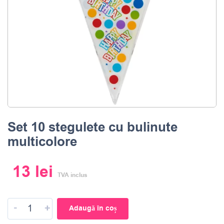
Set 10 stegulete cu bulinute
multicolore
13
lei
TVA inclus
-
+
Adaugă în coș