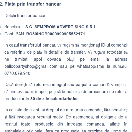
Plata prin transfer bancar
Detalii transfer bancar:
Beneficiar:
S.C. SEMPROM ADVERTISING S.R.L.
Cont IBAN:
RO89INGB0000999905552171
În cazul transferului bancar, vă rugăm să menționați ID-ul comenzii
ca referință de plată în detaliile de transfer. Vă rugăm totodata să
ne trimiteti apoi dovada plății pe email la adresa
balloopartyshop@gmail.com
sau pe whatsapp/sms la numărul
0770.679.940.
Dacă dorești să returnezi integral sau parțial o comandă şi implicit
să primești banii înapoi, poți să beneficiezi de procedura de retur a
produselor în
30 de zile calendaristice
.
În calitate de client, ai dreptul de a returna comanda, fără penalităţi
şi fără invocarea vreunui motiv. De asemenea, ai obligația de a
restitui toate produsele din intreaga comanda, aflate în
ambalajele originale, fara ca produsele sa prezinte de urme de