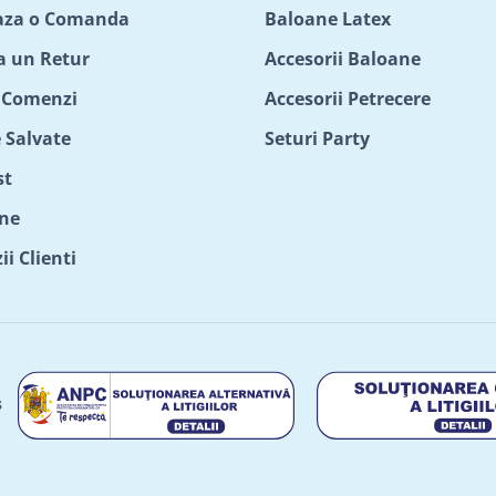
aza o Comanda
Baloane Latex
ta un Retur
Accesorii Baloane
c Comenzi
Accesorii Petrecere
 Salvate
Seturi Party
st
ne
i Clienti
s