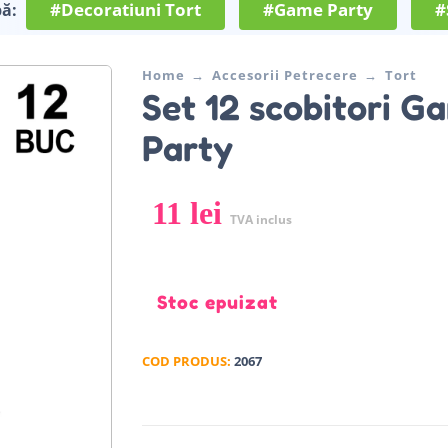
#Decoratiuni Tort
#Game Party
#
pă:
Home
Accesorii Petrecere
Tort
Set 12 scobitori G
Party
11
lei
TVA inclus
Stoc epuizat
COD PRODUS:
2067