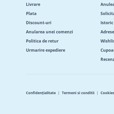
Livrare
Anule
Plata
Solici
Discount-uri
Istori
Anularea unei comenzi
Adrese
Politica de retur
Wishli
Urmarire expediere
Cupoa
Recenzi
Confidențialitate
|
Termeni si conditii
|
Cookie