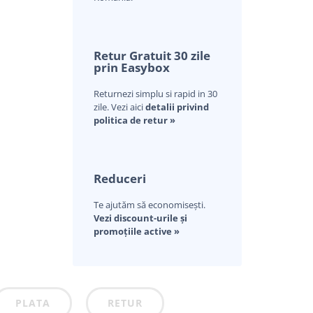
Retur Gratuit 30 zile
prin Easybox
Returnezi simplu si rapid in 30
zile. Vezi aici
detalii privind
politica de retur »
Reduceri
Te ajutăm să economisești.
Vezi discount-urile și
promoțiile active »
PLATA
RETUR