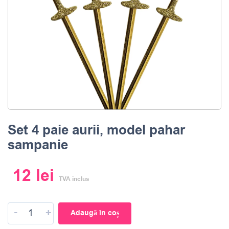
Set 4 paie aurii, model pahar
sampanie
12
lei
TVA inclus
-
+
Adaugă în coș