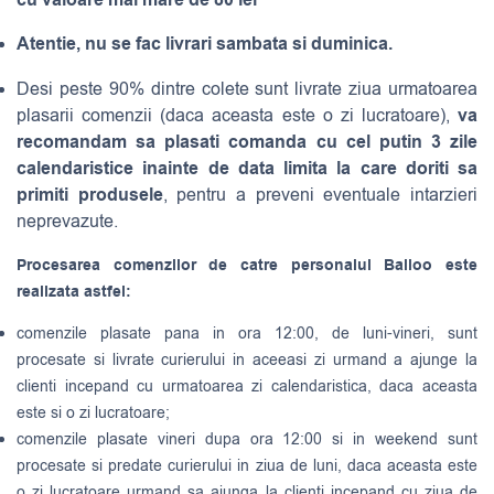
Atentie, nu se fac livrari sambata si duminica.
Desi peste 90% dintre colete sunt livrate ziua urmatoarea
va
plasarii comenzii (daca aceasta este o zi lucratoare),
recomandam sa plasati comanda cu cel putin 3 zile
calendaristice inainte de data limita la care doriti sa
primiti produsele
, pentru a preveni eventuale intarzieri
neprevazute.
Procesarea comenzilor de catre personalul Balloo este
realizata astfel:
comenzile plasate pana in ora 12:00, de luni-vineri, sunt
procesate si livrate curierului in aceeasi zi urmand a ajunge la
clienti incepand cu urmatoarea zi calendaristica, daca aceasta
este si o zi lucratoare;
comenzile plasate vineri dupa ora 12:00 si in weekend sunt
procesate si predate curierului in ziua de luni, daca aceasta este
o zi lucratoare urmand sa ajunga la clienti incepand cu ziua de