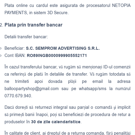
Plata online cu cardul este asigurata de procesatorul NETOPIA
PAYMENTS, in sistem 3D Secure.
Plata prin transfer bancar
Detalii transfer bancar:
Beneficiar:
S.C. SEMPROM ADVERTISING S.R.L.
Cont IBAN:
RO89INGB0000999905552171
În cazul transferului bancar, vă rugăm să menționați ID-ul comenzii
ca referință de plată în detaliile de transfer. Vă rugăm totodata să
ne trimiteti apoi dovada plății pe email la adresa
balloopartyshop@gmail.com
sau pe whatsapp/sms la numărul
0770.679.940.
Dacă dorești să returnezi integral sau parțial o comandă şi implicit
să primești banii înapoi, poți să beneficiezi de procedura de retur a
produselor în
30 de zile calendaristice
.
În calitate de client, ai dreptul de a returna comanda, fără penalităţi