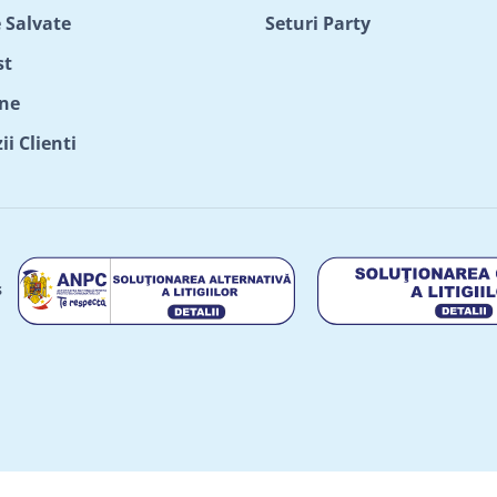
 Salvate
Seturi Party
st
ne
i Clienti
s