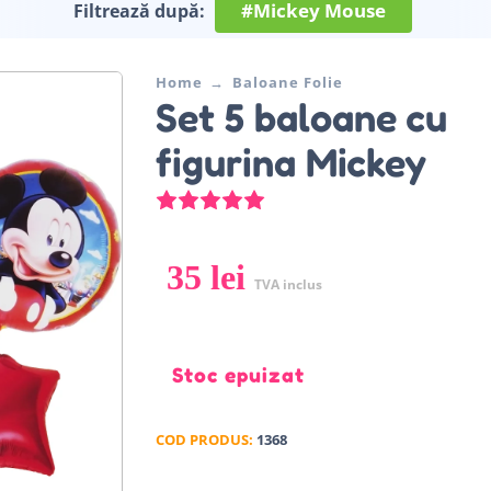
#Mickey Mouse
Filtrează după:
Home
Baloane Folie
Set 5 baloane cu
figurina Mickey
Evaluat la
5.00
din 5 pe baza u
35
lei
TVA inclus
Stoc epuizat
COD PRODUS:
1368