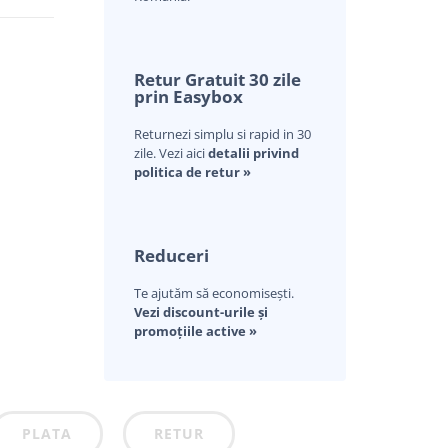
Retur Gratuit 30 zile
prin Easybox
Returnezi simplu si rapid in 30
zile. Vezi aici
detalii privind
politica de retur »
Reduceri
Te ajutăm să economisești.
Vezi discount-urile și
promoțiile active »
PLATA
RETUR