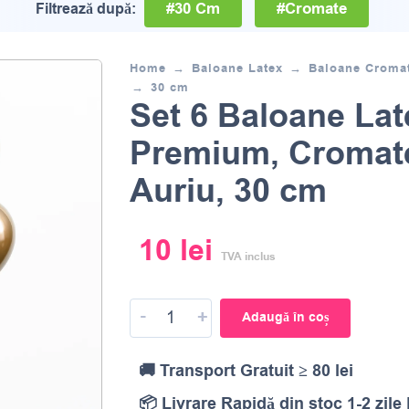
#30 Cm
#Cromate
Filtrează după:
Home
Baloane Latex
Baloane Croma
30 cm
Set 6 Baloane Lat
Premium, Cromat
Auriu, 30 cm
10
lei
TVA inclus
-
+
Adaugă în coș
🚚 Transport Gratuit ≥ 80 lei
📦 Livrare Rapidă din stoc 1-2 zile