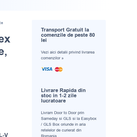
te
Transport Gratuit la
ex
comenzile de peste 80
lei
e,
Vezi aici
detalii privind livrarea
comenzilor »
Livrare Rapida din
stoc in 1-2 zile
lucratoare
Livram Door to Door prin
Sameday si GLS si la Easybox
/ GLS Box oriunde in aria
retelelor de curierat din
 L-V
Romania.