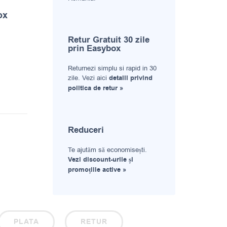
ox
Retur Gratuit 30 zile
prin Easybox
Returnezi simplu si rapid in 30
zile. Vezi aici
detalii privind
politica de retur »
Reduceri
Te ajutăm să economisești.
Vezi discount-urile și
promoțiile active »
PLATA
RETUR