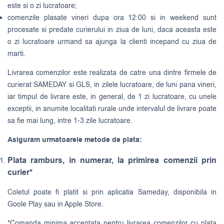
este si o zi lucratoare;
comenzile plasate vineri dupa ora 12:00 si in weekend sunt
procesate si predate curierului in ziua de luni, daca aceasta este
o zi lucratoare urmand sa ajunga la clienti incepand cu ziua de
marti.
Livrarea comenzilor este realizata de catre una dintre firmele de
curierat
SAMEDAY
si
GLS
, in zilele lucratoare, de luni pana vineri,
iar timpul de livrare este, in general, de 1 zi lucratoare, cu unele
exceptii, in anumite localitati rurale unde intervalul de livrare poate
sa fie mai lung, intre 1-3 zile lucratoare.
Asiguram urmatoarele metode de plata:
Plata ramburs, in numerar, la primirea comenzii prin
curier*
Coletul poate fi platit si prin aplicatia Sameday, disponibila in
Goole Play sau in Apple Store.
*Comanda minima acceptata pentru livrarea comenzilor cu plata