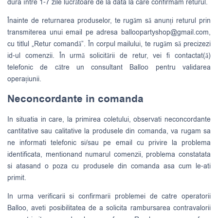
dura între 1-7 zile lucrătoare de la data la care confirmam returul.
Înainte de returnarea produselor, te rugăm să anunți returul prin
transmiterea unui email pe adresa
balloopartyshop@gmail.com
,
cu titlul „Retur comandă”. În corpul mailului, te rugăm să precizezi
id-ul comenzii. În urmă solicitării de retur, vei fi contactat(ă)
telefonic de către un consultant Balloo pentru validarea
operațiunii.
Neconcordante in comanda
In situatia in care, la primirea coletului, observati neconcordante
cantitative sau calitative la produsele din comanda, va rugam sa
ne informati telefonic si/sau pe email cu privire la problema
identificata, mentionand numarul comenzii, problema constatata
si atasand o poza cu produsele din comanda asa cum le-ati
primit.
In urma verificarii si confirmarii problemei de catre operatorii
Balloo, aveti posibilitatea de a solicita rambursarea contravalorii