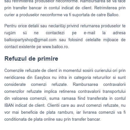
sau retrimiterea produselor neconforme. Rambursarea se va face
prin transfer bancar in contul indicat de client. Retrimiterea prin
curier a produselor neconforme va fi suportata de catre Balloo.
Pentru orice detalii sau neclarităţi privind returnarea produselor te
rugăm să ne contactezi pe e-mail la adresa
balloopartyshop@gmail.com
sau folosind celelalte mijloace de
contact existente pe www.balloo.ro.
Refuzul de primire
Comenzile refuzate de client in momentul sosirii curierului ori prin
neridicarea din Easybox nu intra in categoria retururilor si sunt
considerate comenzi refuzate. Rambursarea contravalorii
comenzilor refuzate implica retinerea contravalorii transportului
din valoarea comenzii, suma ramasa fiind transferata in contul
IBAN indicat de client. Clientii care au avut comenzi refuzate, nu
vor mai beneficia de plata ramburs, iar livrarea comenzii va fi
conditionata de plata online sau prin transfer bancar.