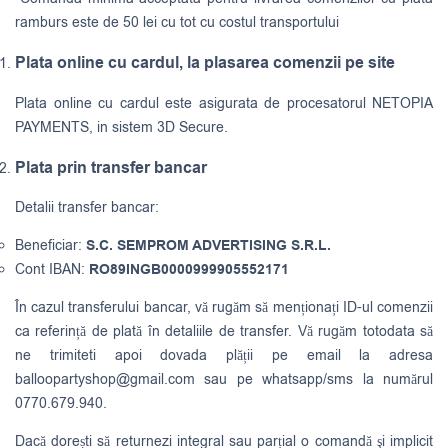
ramburs este de 50 lei cu tot cu costul transportului
Plata online cu cardul, la plasarea comenzii pe site
Plata online cu cardul este asigurata de procesatorul NETOPIA
PAYMENTS, in sistem 3D Secure.
Plata prin transfer bancar
Detalii transfer bancar:
Beneficiar:
S.C. SEMPROM ADVERTISING S.R.L.
Cont IBAN:
RO89INGB0000999905552171
În cazul transferului bancar, vă rugăm să menționați ID-ul comenzii
ca referință de plată în detaliile de transfer. Vă rugăm totodata să
ne trimiteti apoi dovada plății pe email la adresa
balloopartyshop@gmail.com
sau pe whatsapp/sms la numărul
0770.679.940.
Dacă dorești să returnezi integral sau parțial o comandă şi implicit