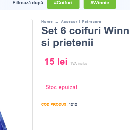
#Coifuri
#Winnie
Filtrează după:
Home
Accesorii Petrecere
Set 6 coifuri Winn
si prietenii
15
lei
TVA inclus
Stoc epuizat
COD PRODUS:
1212