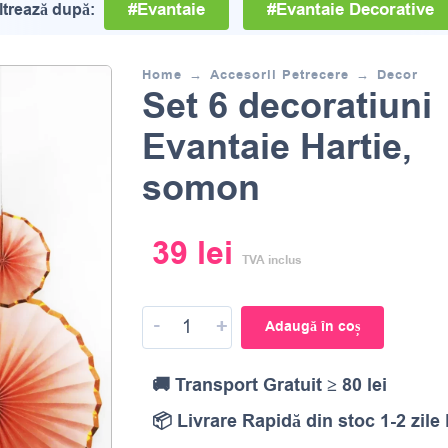
#Evantaie
#Evantaie Decorative
iltrează după:
Home
Accesorii Petrecere
Decor
Set 6 decoratiuni
Evantaie Hartie,
somon
39
lei
TVA inclus
-
+
Adaugă în coș
🚚 Transport Gratuit ≥ 80 lei
📦 Livrare Rapidă din stoc 1-2 zile