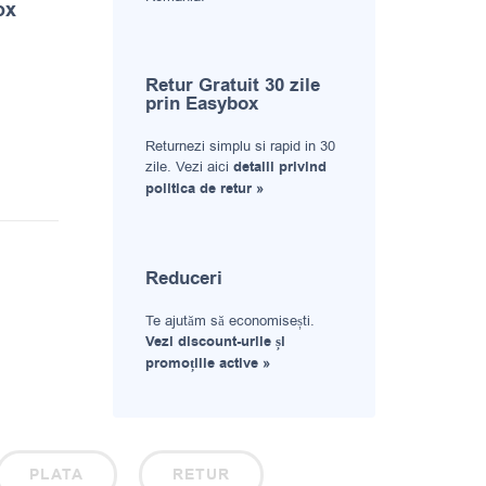
ox
Retur Gratuit 30 zile
prin Easybox
Returnezi simplu si rapid in 30
zile. Vezi aici
detalii privind
politica de retur »
Reduceri
Te ajutăm să economisești.
Vezi discount-urile și
promoțiile active »
PLATA
RETUR