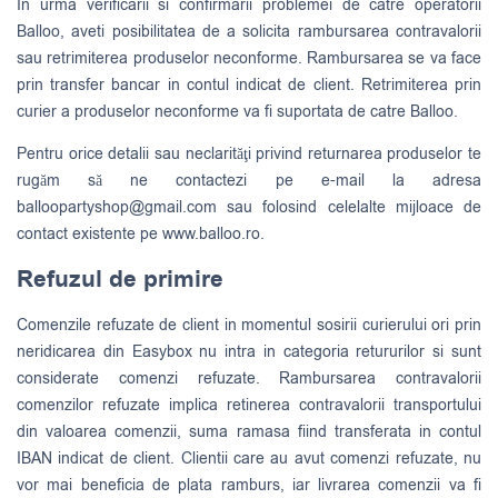
In urma verificarii si confirmarii problemei de catre operatorii
Balloo, aveti posibilitatea de a solicita rambursarea contravalorii
sau retrimiterea produselor neconforme. Rambursarea se va face
prin transfer bancar in contul indicat de client. Retrimiterea prin
curier a produselor neconforme va fi suportata de catre Balloo.
Pentru orice detalii sau neclarităţi privind returnarea produselor te
rugăm să ne contactezi pe e-mail la adresa
balloopartyshop@gmail.com
sau folosind celelalte mijloace de
contact existente pe www.balloo.ro.
Refuzul de primire
Comenzile refuzate de client in momentul sosirii curierului ori prin
neridicarea din Easybox nu intra in categoria retururilor si sunt
considerate comenzi refuzate. Rambursarea contravalorii
comenzilor refuzate implica retinerea contravalorii transportului
din valoarea comenzii, suma ramasa fiind transferata in contul
IBAN indicat de client. Clientii care au avut comenzi refuzate, nu
vor mai beneficia de plata ramburs, iar livrarea comenzii va fi