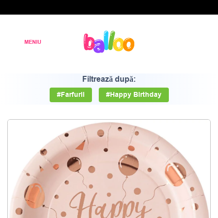
Filtrează după:
#Farfurii
#Happy Birthday