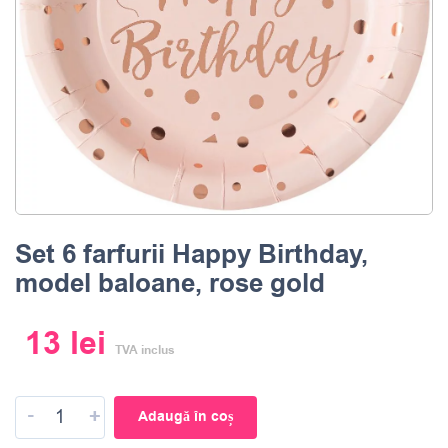
Set 6 farfurii Happy Birthday,
model baloane, rose gold
13
lei
TVA inclus
-
+
Adaugă în coș