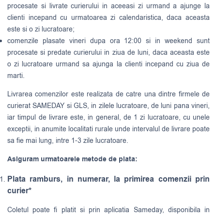
procesate si livrate curierului in aceeasi zi urmand a ajunge la
clienti incepand cu urmatoarea zi calendaristica, daca aceasta
este si o zi lucratoare;
comenzile plasate vineri dupa ora 12:00 si in weekend sunt
procesate si predate curierului in ziua de luni, daca aceasta este
o zi lucratoare urmand sa ajunga la clienti incepand cu ziua de
marti.
Livrarea comenzilor este realizata de catre una dintre firmele de
curierat
SAMEDAY
si
GLS
, in zilele lucratoare, de luni pana vineri,
iar timpul de livrare este, in general, de 1 zi lucratoare, cu unele
exceptii, in anumite localitati rurale unde intervalul de livrare poate
sa fie mai lung, intre 1-3 zile lucratoare.
Asiguram urmatoarele metode de plata:
Plata ramburs, in numerar, la primirea comenzii prin
curier*
Coletul poate fi platit si prin aplicatia Sameday, disponibila in