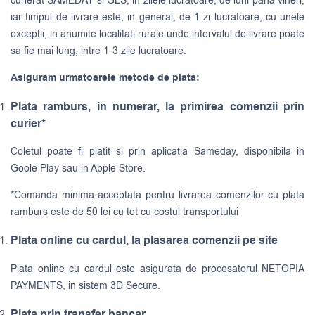
curierat
SAMEDAY
si
GLS
, in zilele lucratoare, de luni pana vineri,
iar timpul de livrare este, in general, de 1 zi lucratoare, cu unele
exceptii, in anumite localitati rurale unde intervalul de livrare poate
sa fie mai lung, intre 1-3 zile lucratoare.
Asiguram urmatoarele metode de plata:
Plata ramburs, in numerar, la primirea comenzii prin
curier*
Coletul poate fi platit si prin aplicatia Sameday, disponibila in
Goole Play sau in Apple Store.
*Comanda minima acceptata pentru livrarea comenzilor cu plata
ramburs este de 50 lei cu tot cu costul transportului
Plata online cu cardul, la plasarea comenzii pe site
Plata online cu cardul este asigurata de procesatorul NETOPIA
PAYMENTS, in sistem 3D Secure.
Plata prin transfer bancar