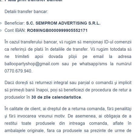
Detalii transfer bancar:
Beneficiar:
S.C. SEMPROM ADVERTISING S.R.L.
Cont IBAN:
RO89INGB0000999905552171
În cazul transferului bancar, vă rugăm să menționați ID-ul comenzii
ca referință de plată în detaliile de transfer. Vă rugăm totodata să
ne trimiteti apoi dovada plății pe email la adresa
balloopartyshop@gmail.com
sau pe whatsapp/sms la numărul
0770.679.940.
Dacă dorești să returnezi integral sau parțial o comandă şi implicit
să primești banii înapoi, poți să beneficiezi de procedura de retur a
produselor în
30 de zile calendaristice
.
În calitate de client, ai dreptul de a returna comanda, fără penalităţi
şi fără invocarea vreunui motiv. De asemenea, ai obligația de a
restitui toate produsele din intreaga comanda, aflate în
ambalajele originale, fara ca produsele sa prezinte de urme de