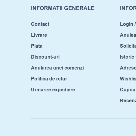
INFORMATII GENERALE
INFOR
Contact
Login /
Livrare
Anule
Plata
Solicit
Discount-uri
Istori
Anularea unei comenzi
Adrese
Politica de retur
Wishlis
Urmarire expediere
Cupoa
Recenzi