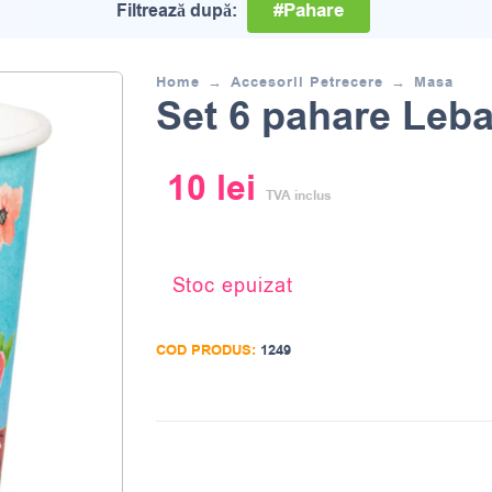
#Pahare
Filtrează după:
Home
Accesorii Petrecere
Masa
Set 6 pahare Leb
10
lei
TVA inclus
Stoc epuizat
COD PRODUS:
1249