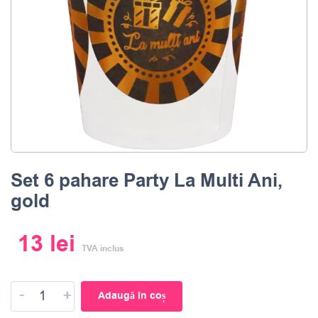
Set 6 pahare Party La Multi Ani,
gold
13
lei
TVA inclus
-
+
Adaugă în coș