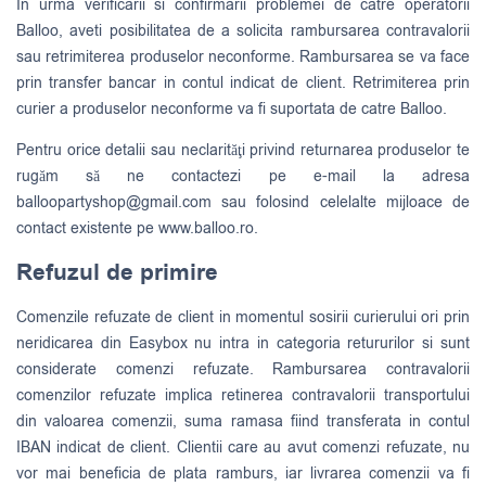
In urma verificarii si confirmarii problemei de catre operatorii
Balloo, aveti posibilitatea de a solicita rambursarea contravalorii
sau retrimiterea produselor neconforme. Rambursarea se va face
prin transfer bancar in contul indicat de client. Retrimiterea prin
curier a produselor neconforme va fi suportata de catre Balloo.
Pentru orice detalii sau neclarităţi privind returnarea produselor te
rugăm să ne contactezi pe e-mail la adresa
balloopartyshop@gmail.com
sau folosind celelalte mijloace de
contact existente pe www.balloo.ro.
Refuzul de primire
Comenzile refuzate de client in momentul sosirii curierului ori prin
neridicarea din Easybox nu intra in categoria retururilor si sunt
considerate comenzi refuzate. Rambursarea contravalorii
comenzilor refuzate implica retinerea contravalorii transportului
din valoarea comenzii, suma ramasa fiind transferata in contul
IBAN indicat de client. Clientii care au avut comenzi refuzate, nu
vor mai beneficia de plata ramburs, iar livrarea comenzii va fi