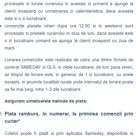
procesate si livrate curierului in aceeasi zi urmand a ajunge la
clienti incepand cu urmatoarea zi calendaristica, daca aceasta
este si o zi lucratoare;
comenzile plasate vineri dupa ora 12:00 si in weekend sunt
procesate si predate curierului in ziua de luni, daca aceasta este
o zi lucratoare urmand sa ajunga la clienti incepand cu ziua de
marti.
Livrarea comenzilor este realizata de catre una dintre firmele de
curierat
SAMEDAY
si
GLS
, in zilele lucratoare, de luni pana vineri,
iar timpul de livrare este, in general, de 1 zi lucratoare, cu unele
exceptii, in anumite localitati rurale unde intervalul de livrare poate
sa fie mai lung, intre 1-3 zile lucratoare.
Asiguram urmatoarele metode de plata:
Plata ramburs, in numerar, la primirea comenzii prin
curier*
Coletul poate fi platit si prin aplicatia Sameday, disponibila in