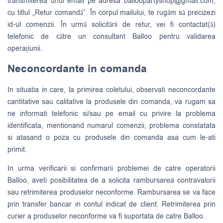
transmiterea unui email pe adresa
balloopartyshop@gmail.com
,
cu titlul „Retur comandă”. În corpul mailului, te rugăm să precizezi
id-ul comenzii. În urmă solicitării de retur, vei fi contactat(ă)
telefonic de către un consultant Balloo pentru validarea
operațiunii.
Neconcordante in comanda
In situatia in care, la primirea coletului, observati neconcordante
cantitative sau calitative la produsele din comanda, va rugam sa
ne informati telefonic si/sau pe email cu privire la problema
identificata, mentionand numarul comenzii, problema constatata
si atasand o poza cu produsele din comanda asa cum le-ati
primit.
In urma verificarii si confirmarii problemei de catre operatorii
Balloo, aveti posibilitatea de a solicita rambursarea contravalorii
sau retrimiterea produselor neconforme. Rambursarea se va face
prin transfer bancar in contul indicat de client. Retrimiterea prin
curier a produselor neconforme va fi suportata de catre Balloo.