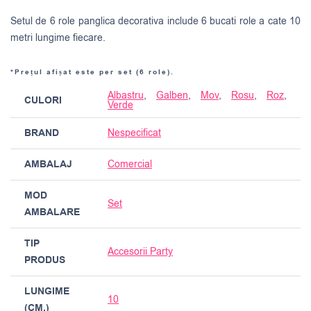
Setul de 6 role panglica decorativa include 6 bucati role a cate 10
metri lungime fiecare.
*Prețul afișat este per set (6 role).
Albastru
,
Galben
,
Mov
,
Rosu
,
Roz
,
CULORI
Verde
BRAND
Nespecificat
AMBALAJ
Comercial
MOD
Set
AMBALARE
TIP
Accesorii Party
PRODUS
LUNGIME
10
(CM.)