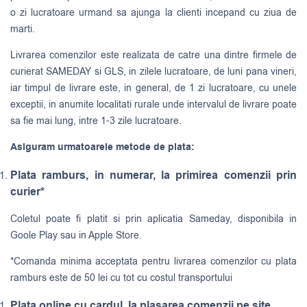
o zi lucratoare urmand sa ajunga la clienti incepand cu ziua de
marti.
Livrarea comenzilor este realizata de catre una dintre firmele de
curierat
SAMEDAY
si
GLS
, in zilele lucratoare, de luni pana vineri,
iar timpul de livrare este, in general, de 1 zi lucratoare, cu unele
exceptii, in anumite localitati rurale unde intervalul de livrare poate
sa fie mai lung, intre 1-3 zile lucratoare.
Asiguram urmatoarele metode de plata:
Plata ramburs, in numerar, la primirea comenzii prin
curier*
Coletul poate fi platit si prin aplicatia Sameday, disponibila in
Goole Play sau in Apple Store.
*Comanda minima acceptata pentru livrarea comenzilor cu plata
ramburs este de 50 lei cu tot cu costul transportului
Plata online cu cardul, la plasarea comenzii pe site