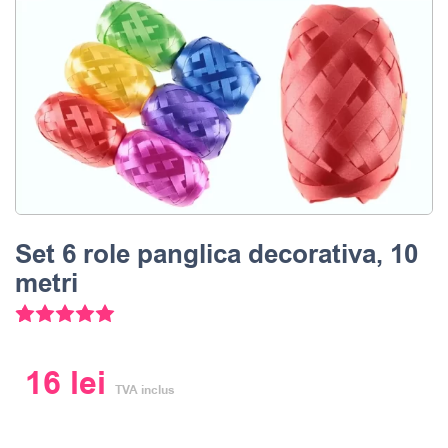
Set 6 role panglica decorativa, 10
metri
3
Evaluat la
5.00
din 5 pe baza a
evaluări ale clienților
16
lei
TVA inclus