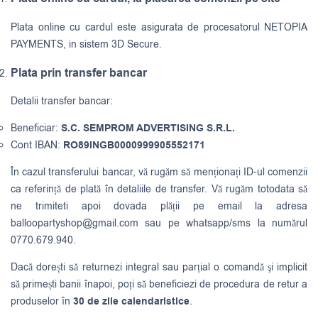
Plata online cu cardul este asigurata de procesatorul NETOPIA
PAYMENTS, in sistem 3D Secure.
Plata prin transfer bancar
Detalii transfer bancar:
Beneficiar:
S.C. SEMPROM ADVERTISING S.R.L.
Cont IBAN:
RO89INGB0000999905552171
În cazul transferului bancar, vă rugăm să menționați ID-ul comenzii
ca referință de plată în detaliile de transfer. Vă rugăm totodata să
ne trimiteti apoi dovada plății pe email la adresa
balloopartyshop@gmail.com
sau pe whatsapp/sms la numărul
0770.679.940.
Dacă dorești să returnezi integral sau parțial o comandă şi implicit
să primești banii înapoi, poți să beneficiezi de procedura de retur a
produselor în
30 de zile calendaristice
.