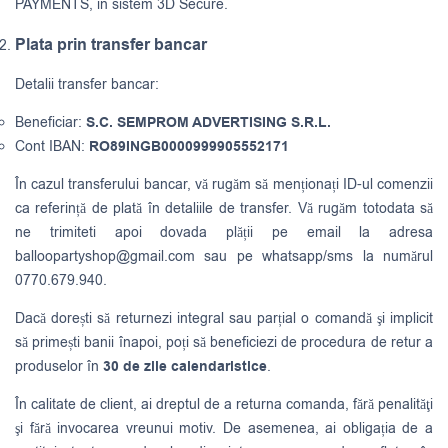
PAYMENTS, in sistem 3D Secure.
Plata prin transfer bancar
Detalii transfer bancar:
Beneficiar:
S.C. SEMPROM ADVERTISING S.R.L.
Cont IBAN:
RO89INGB0000999905552171
În cazul transferului bancar, vă rugăm să menționați ID-ul comenzii
ca referință de plată în detaliile de transfer. Vă rugăm totodata să
ne trimiteti apoi dovada plății pe email la adresa
balloopartyshop@gmail.com
sau pe whatsapp/sms la numărul
0770.679.940.
Dacă dorești să returnezi integral sau parțial o comandă şi implicit
să primești banii înapoi, poți să beneficiezi de procedura de retur a
produselor în
30 de zile calendaristice
.
În calitate de client, ai dreptul de a returna comanda, fără penalităţi
şi fără invocarea vreunui motiv. De asemenea, ai obligația de a