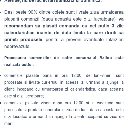
Atentie, nu se fac livrari sambata si duminica.
Desi peste 90% dintre colete sunt livrate ziua urmatoarea
va
plasarii comenzii (daca aceasta este o zi lucratoare),
recomandam sa plasati comanda cu cel putin 3 zile
calendaristice inainte de data limita la care doriti sa
primiti produsele
, pentru a preveni eventuale intarzieri
neprevazute.
Procesarea comenzilor de catre personalul Balloo este
realizata astfel:
comenzile plasate pana in ora 12:00, de luni-vineri, sunt
procesate si livrate curierului in aceeasi zi urmand a ajunge la
clienti incepand cu urmatoarea zi calendaristica, daca aceasta
este si o zi lucratoare;
comenzile plasate vineri dupa ora 12:00 si in weekend sunt
procesate si predate curierului in ziua de luni, daca aceasta este
o zi lucratoare urmand sa ajunga la clienti incepand cu ziua de
marti.