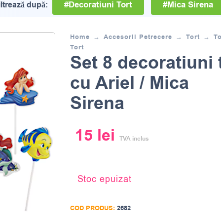
#Decoratiuni Tort
#Mica Sirena
iltrează după:
Home
Accesorii Petrecere
Tort
T
Tort
Set 8 decoratiuni 
cu Ariel / Mica
Sirena
15
lei
TVA inclus
Stoc epuizat
COD PRODUS:
2682