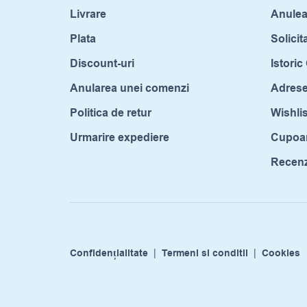
Livrare
Anule
Plata
Solicit
Discount-uri
Istori
Anularea unei comenzi
Adrese
Politica de retur
Wishlis
Urmarire expediere
Cupoa
Recenzi
Confidențialitate
|
Termeni si conditii
|
Cookies