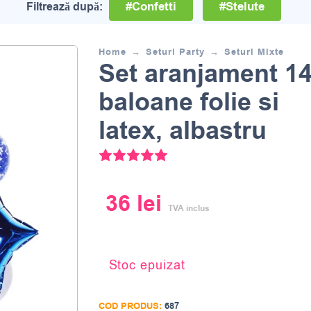
#Confetti
#Stelute
Filtrează după:
Home
Seturi Party
Seturi Mixte
Set aranjament 1
baloane folie si
latex, albastru
Evaluat la
5.00
din 5 pe baza une
36
lei
TVA inclus
Stoc epuizat
COD PRODUS:
687