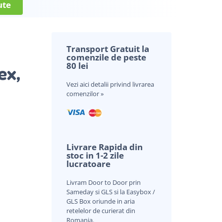
ute
Transport Gratuit la
comenzile de peste
80 lei
ex,
Vezi aici
detalii privind livrarea
comenzilor »
a
evaluări ale clienților
Livrare Rapida din
stoc in 1-2 zile
lucratoare
Livram Door to Door prin
Sameday si GLS si la Easybox /
GLS Box oriunde in aria
retelelor de curierat din
Romania.