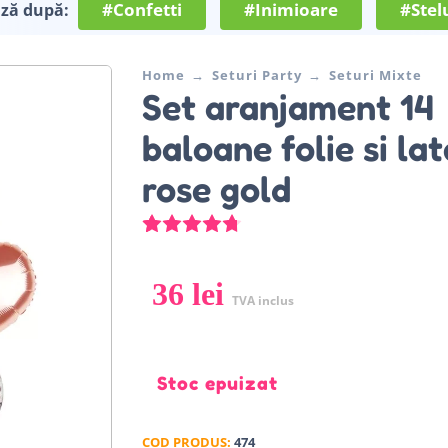
#Confetti
#Inimioare
#Stel
ază după:
Home
Seturi Party
Seturi Mixte
Set aranjament 14
baloane folie si lat
rose gold
4
Evaluat la
4.75
din 5 pe baza 
36
lei
TVA inclus
Stoc epuizat
COD PRODUS:
474