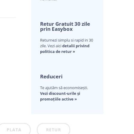
Retur Gratuit 30 zile
prin Easybox
Returnezi simplu si rapid in 30
zile. Vezi aici
detalii privind
politica de retur »
Reduceri
Te ajutăm să economisești.
Vezi discount-urile și
promoțiile active »
PLATA
RETUR