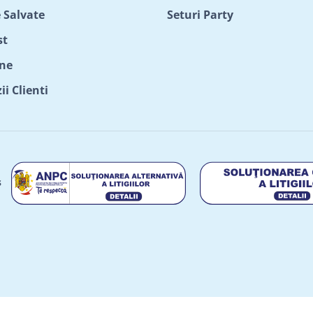
 Salvate
Seturi Party
st
ne
i Clienti
s