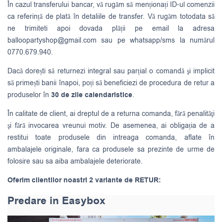
În cazul transferului bancar, vă rugăm să menționați ID-ul comenzii
ca referință de plată în detaliile de transfer. Vă rugăm totodata să
ne trimiteti apoi dovada plății pe email la adresa
balloopartyshop@gmail.com
sau pe whatsapp/sms la numărul
0770.679.940.
Dacă dorești să returnezi integral sau parțial o comandă şi implicit
să primești banii înapoi, poți să beneficiezi de procedura de retur a
produselor în
30 de zile calendaristice
.
În calitate de client, ai dreptul de a returna comanda, fără penalităţi
şi fără invocarea vreunui motiv. De asemenea, ai obligația de a
restitui toate produsele din intreaga comanda, aflate în
ambalajele originale, fara ca produsele sa prezinte de urme de
folosire sau sa aiba ambalajele deteriorate.
Oferim clientilor noastri 2 variante de RETUR:
Predare in Easybox