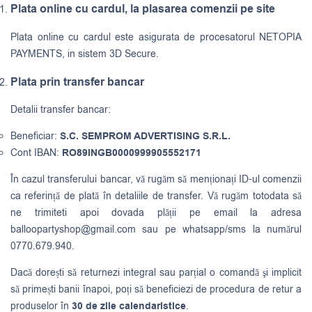
Plata online cu cardul, la plasarea comenzii pe site
Plata online cu cardul este asigurata de procesatorul NETOPIA
PAYMENTS, in sistem 3D Secure.
Plata prin transfer bancar
Detalii transfer bancar:
Beneficiar:
S.C. SEMPROM ADVERTISING S.R.L.
Cont IBAN:
RO89INGB0000999905552171
În cazul transferului bancar, vă rugăm să menționați ID-ul comenzii
ca referință de plată în detaliile de transfer. Vă rugăm totodata să
ne trimiteti apoi dovada plății pe email la adresa
balloopartyshop@gmail.com
sau pe whatsapp/sms la numărul
0770.679.940.
Dacă dorești să returnezi integral sau parțial o comandă şi implicit
să primești banii înapoi, poți să beneficiezi de procedura de retur a
produselor în
30 de zile calendaristice
.