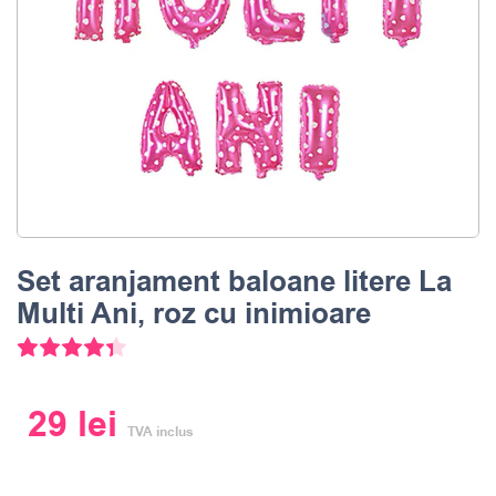
Set aranjament baloane litere La
Multi Ani, roz cu inimioare
3
Evaluat la
4.33
din 5 pe baza a
evaluări ale clienților
29
lei
TVA inclus