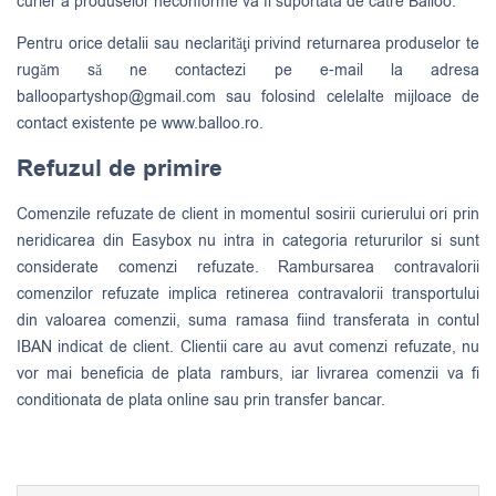
curier a produselor neconforme va fi suportata de catre Balloo.
Pentru orice detalii sau neclarităţi privind returnarea produselor te
rugăm să ne contactezi pe e-mail la adresa
balloopartyshop@gmail.com
sau folosind celelalte mijloace de
contact existente pe www.balloo.ro.
Refuzul de primire
Comenzile refuzate de client in momentul sosirii curierului ori prin
neridicarea din Easybox nu intra in categoria retururilor si sunt
considerate comenzi refuzate. Rambursarea contravalorii
comenzilor refuzate implica retinerea contravalorii transportului
din valoarea comenzii, suma ramasa fiind transferata in contul
IBAN indicat de client. Clientii care au avut comenzi refuzate, nu
vor mai beneficia de plata ramburs, iar livrarea comenzii va fi
conditionata de plata online sau prin transfer bancar.