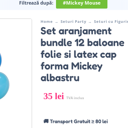
#Mickey Mouse
Filtrează după:
Home
Seturi Party
Seturi cu Figuri
Set aranjament
bundle 12 baloane
folie si latex cap
forma Mickey
albastru
35
lei
TVA inclus
🚚 Transport Gratuit ≥ 80 lei