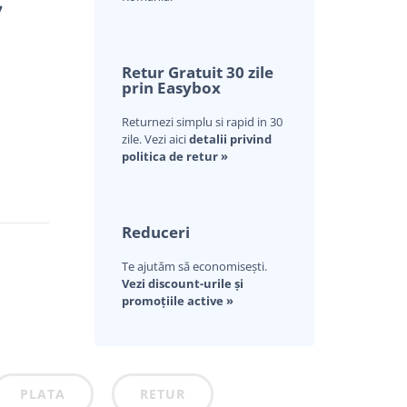
V
Retur Gratuit 30 zile
prin Easybox
Returnezi simplu si rapid in 30
zile. Vezi aici
detalii privind
politica de retur »
Reduceri
Te ajutăm să economisești.
Vezi discount-urile și
promoțiile active »
PLATA
RETUR