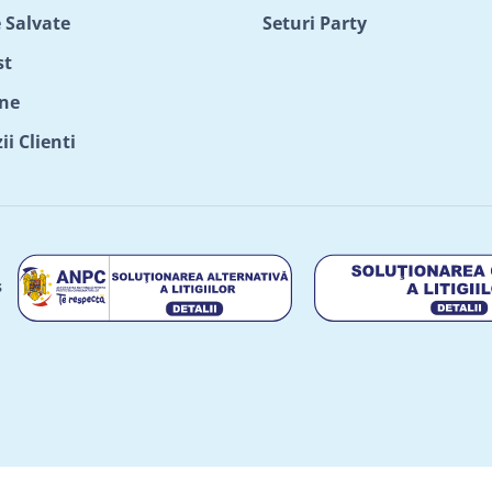
 Salvate
Seturi Party
st
ne
i Clienti
s