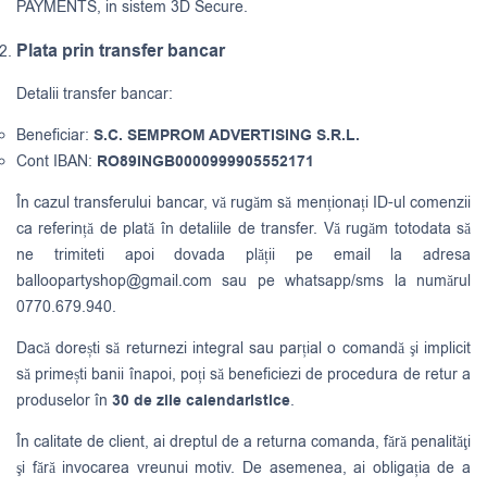
PAYMENTS, in sistem 3D Secure.
Plata prin transfer bancar
Detalii transfer bancar:
Beneficiar:
S.C. SEMPROM ADVERTISING S.R.L.
Cont IBAN:
RO89INGB0000999905552171
În cazul transferului bancar, vă rugăm să menționați ID-ul comenzii
ca referință de plată în detaliile de transfer. Vă rugăm totodata să
ne trimiteti apoi dovada plății pe email la adresa
balloopartyshop@gmail.com
sau pe whatsapp/sms la numărul
0770.679.940.
Dacă dorești să returnezi integral sau parțial o comandă şi implicit
să primești banii înapoi, poți să beneficiezi de procedura de retur a
produselor în
30 de zile calendaristice
.
În calitate de client, ai dreptul de a returna comanda, fără penalităţi
şi fără invocarea vreunui motiv. De asemenea, ai obligația de a