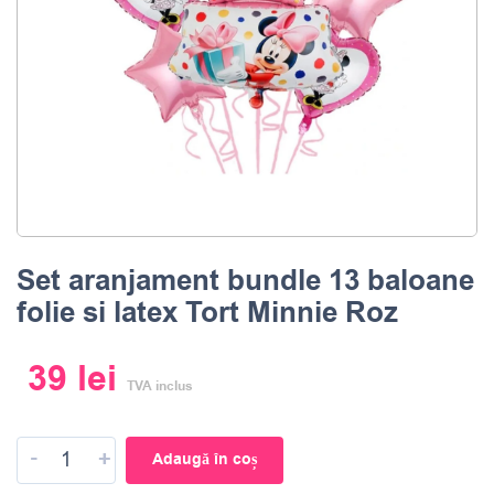
Set aranjament bundle 13 baloane
folie si latex Tort Minnie Roz
39
lei
TVA inclus
-
+
Adaugă în coș