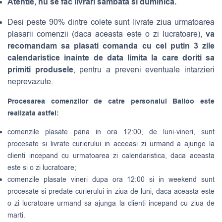
Atentie, nu se fac livrari sambata si duminica.
Desi peste 90% dintre colete sunt livrate ziua urmatoarea
va
plasarii comenzii (daca aceasta este o zi lucratoare),
recomandam sa plasati comanda cu cel putin 3 zile
calendaristice inainte de data limita la care doriti sa
primiti produsele
, pentru a preveni eventuale intarzieri
neprevazute.
Procesarea comenzilor de catre personalul Balloo este
realizata astfel:
comenzile plasate pana in ora 12:00, de luni-vineri, sunt
procesate si livrate curierului in aceeasi zi urmand a ajunge la
clienti incepand cu urmatoarea zi calendaristica, daca aceasta
este si o zi lucratoare;
comenzile plasate vineri dupa ora 12:00 si in weekend sunt
procesate si predate curierului in ziua de luni, daca aceasta este
o zi lucratoare urmand sa ajunga la clienti incepand cu ziua de
marti.