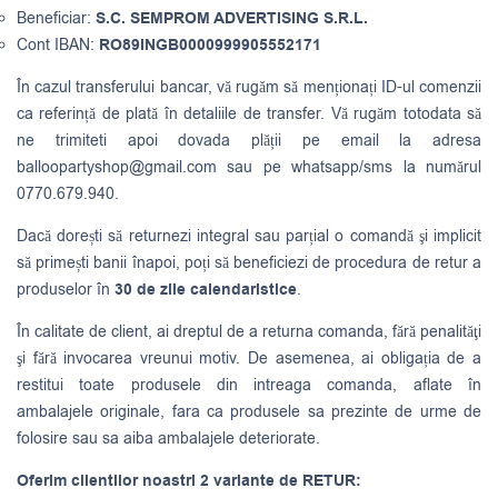
Beneficiar:
S.C. SEMPROM ADVERTISING S.R.L.
Cont IBAN:
RO89INGB0000999905552171
În cazul transferului bancar, vă rugăm să menționați ID-ul comenzii
ca referință de plată în detaliile de transfer. Vă rugăm totodata să
ne trimiteti apoi dovada plății pe email la adresa
balloopartyshop@gmail.com
sau pe whatsapp/sms la numărul
0770.679.940.
Dacă dorești să returnezi integral sau parțial o comandă şi implicit
să primești banii înapoi, poți să beneficiezi de procedura de retur a
produselor în
30 de zile calendaristice
.
În calitate de client, ai dreptul de a returna comanda, fără penalităţi
şi fără invocarea vreunui motiv. De asemenea, ai obligația de a
restitui toate produsele din intreaga comanda, aflate în
ambalajele originale, fara ca produsele sa prezinte de urme de
folosire sau sa aiba ambalajele deteriorate.
Oferim clientilor noastri 2 variante de RETUR: