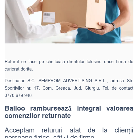
Returul se face pe cheltuiala clientului folosind orice firma de
curierat dorita.
Destinatar S.C. SEMPROM ADVERTISING S.R.L., adresa Str.
Sportivilor nr. 17, Com. Greaca, Jud. Giurgiu. Tel. de contact
0770.679.940.
Balloo rambursează integral valoarea
comenzilor returnate
Acceptam retururi atat de la clienții
persoane fizice, cât și de firme.