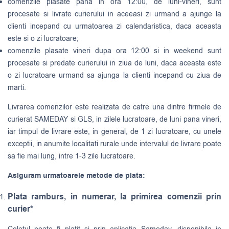
comenzile plasate pana in ora 12:00, de luni-vineri, sunt
procesate si livrate curierului in aceeasi zi urmand a ajunge la
clienti incepand cu urmatoarea zi calendaristica, daca aceasta
este si o zi lucratoare;
comenzile plasate vineri dupa ora 12:00 si in weekend sunt
procesate si predate curierului in ziua de luni, daca aceasta este
o zi lucratoare urmand sa ajunga la clienti incepand cu ziua de
marti.
Livrarea comenzilor este realizata de catre una dintre firmele de
curierat
SAMEDAY
si
GLS
, in zilele lucratoare, de luni pana vineri,
iar timpul de livrare este, in general, de 1 zi lucratoare, cu unele
exceptii, in anumite localitati rurale unde intervalul de livrare poate
sa fie mai lung, intre 1-3 zile lucratoare.
Asiguram urmatoarele metode de plata:
Plata ramburs, in numerar, la primirea comenzii prin
curier*