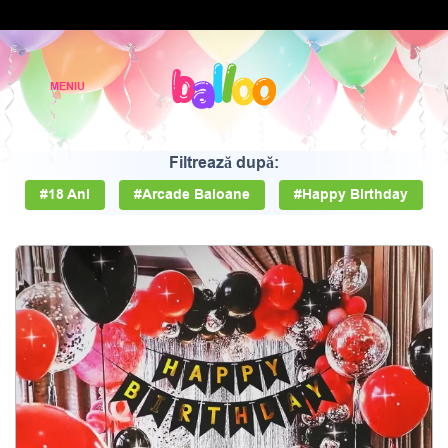
Filtrează după:
#18 Ani
#Arcade Baloane
#Happy Birthday