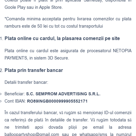
Coletul poate fi platit si prin aplicatia Sameday, disponibila in
Goole Play sau in Apple Store.
*Comanda minima acceptata pentru livrarea comenzilor cu plata
ramburs este de 50 lei cu tot cu costul transportului
Plata online cu cardul, la plasarea comenzii pe site
Plata online cu cardul este asigurata de procesatorul NETOPIA
PAYMENTS, in sistem 3D Secure.
Plata prin transfer bancar
Detalii transfer bancar:
Beneficiar:
S.C. SEMPROM ADVERTISING S.R.L.
Cont IBAN:
RO89INGB0000999905552171
În cazul transferului bancar, vă rugăm să menționați ID-ul comenzii
ca referință de plată în detaliile de transfer. Vă rugăm totodata să
ne trimiteti apoi dovada plății pe email la adresa
balloopartyshop@gmail.com
sau pe whatsapp/sms la numărul