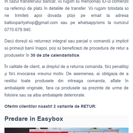
În cazul transferului bancar, vă rugăm să menționați ID-ul comenzii
ca referință de plată în detaliile de transfer. Vă rugăm totodata să
ne trimiteti apoi dovada plății pe email la adresa
balloopartyshop@gmail.com
sau pe whatsapp/sms la numărul
0770.679.940.
Dacă dorești să returnezi integral sau parțial o comandă şi implicit
să primești banii înapoi, poți să beneficiezi de procedura de retur a
produselor în
30 de zile calendaristice
.
În calitate de client, ai dreptul de a returna comanda, fără penalităţi
şi fără invocarea vreunui motiv. De asemenea, ai obligația de a
restitui toate produsele din intreaga comanda, aflate în
ambalajele originale, fara ca produsele sa prezinte de urme de
folosire sau sa aiba ambalajele deteriorate.
Oferim clientilor noastri 2 variante de RETUR:
Predare in Easybox