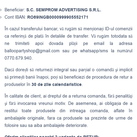
Beneficiar:
S.C. SEMPROM ADVERTISING S.R.L.
Cont IBAN:
RO89INGB0000999905552171
În cazul transferului bancar, vă rugăm să menționați ID-ul comenzii
ca referință de plată în detaliile de transfer. Vă rugăm totodata să
ne trimiteti apoi dovada plății pe email la adresa
balloopartyshop@gmail.com
sau pe whatsapp/sms la numărul
0770.679.940.
Dacă dorești să returnezi integral sau parțial o comandă şi implicit
să primești banii înapoi, poți să beneficiezi de procedura de retur a
produselor în
30 de zile calendaristice
.
În calitate de client, ai dreptul de a returna comanda, fără penalităţi
şi fără invocarea vreunui motiv. De asemenea, ai obligația de a
restitui toate produsele din intreaga comanda, aflate în
ambalajele originale, fara ca produsele sa prezinte de urme de
folosire sau sa aiba ambalajele deteriorate.