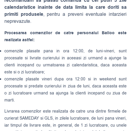
recomandam sa plasati comanda cu cel putin 3 zile
calendaristice inainte de data limita la care doriti sa
primiti produsele
, pentru a preveni eventuale intarzieri
neprevazute.
Procesarea comenzilor de catre personalul Balloo este
realizata astfel:
comenzile plasate pana in ora 12:00, de luni-vineri, sunt
procesate si livrate curierului in aceeasi zi urmand a ajunge la
clienti incepand cu urmatoarea zi calendaristica, daca aceasta
este si o zi lucratoare;
comenzile plasate vineri dupa ora 12:00 si in weekend sunt
procesate si predate curierului in ziua de luni, daca aceasta este
o zi lucratoare urmand sa ajunga la clienti incepand cu ziua de
marti.
Livrarea comenzilor este realizata de catre una dintre firmele de
curierat
SAMEDAY
si
GLS
, in zilele lucratoare, de luni pana vineri,
iar timpul de livrare este, in general, de 1 zi lucratoare, cu unele