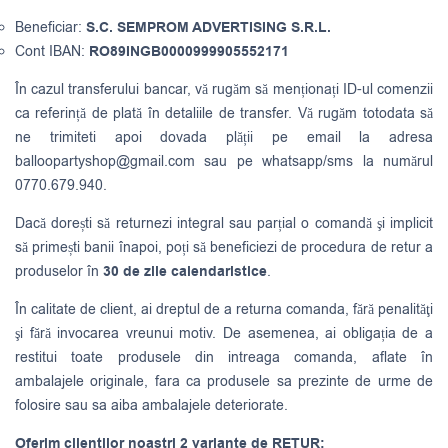
Beneficiar:
S.C. SEMPROM ADVERTISING S.R.L.
Cont IBAN:
RO89INGB0000999905552171
În cazul transferului bancar, vă rugăm să menționați ID-ul comenzii
ca referință de plată în detaliile de transfer. Vă rugăm totodata să
ne trimiteti apoi dovada plății pe email la adresa
balloopartyshop@gmail.com
sau pe whatsapp/sms la numărul
0770.679.940.
Dacă dorești să returnezi integral sau parțial o comandă şi implicit
să primești banii înapoi, poți să beneficiezi de procedura de retur a
produselor în
30 de zile calendaristice
.
În calitate de client, ai dreptul de a returna comanda, fără penalităţi
şi fără invocarea vreunui motiv. De asemenea, ai obligația de a
restitui toate produsele din intreaga comanda, aflate în
ambalajele originale, fara ca produsele sa prezinte de urme de
folosire sau sa aiba ambalajele deteriorate.
Oferim clientilor noastri 2 variante de RETUR: