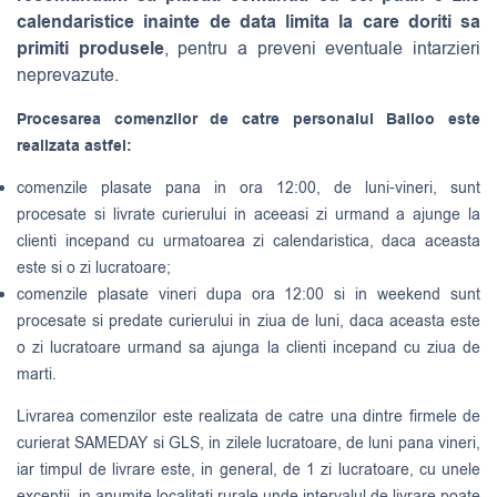
calendaristice inainte de data limita la care doriti sa
primiti produsele
, pentru a preveni eventuale intarzieri
neprevazute.
Procesarea comenzilor de catre personalul Balloo este
realizata astfel:
comenzile plasate pana in ora 12:00, de luni-vineri, sunt
procesate si livrate curierului in aceeasi zi urmand a ajunge la
clienti incepand cu urmatoarea zi calendaristica, daca aceasta
este si o zi lucratoare;
comenzile plasate vineri dupa ora 12:00 si in weekend sunt
procesate si predate curierului in ziua de luni, daca aceasta este
o zi lucratoare urmand sa ajunga la clienti incepand cu ziua de
marti.
Livrarea comenzilor este realizata de catre una dintre firmele de
curierat
SAMEDAY
si
GLS
, in zilele lucratoare, de luni pana vineri,
iar timpul de livrare este, in general, de 1 zi lucratoare, cu unele
exceptii, in anumite localitati rurale unde intervalul de livrare poate