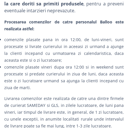
la care doriti sa primiti produsele
, pentru a preveni
eventuale intarzieri neprevazute.
Procesarea comenzilor de catre personalul Balloo este
realizata astfel:
comenzile plasate pana in ora 12:00, de luni-vineri, sunt
procesate si livrate curierului in aceeasi zi urmand a ajunge
la clienti incepand cu urmatoarea zi calendaristica, daca
aceasta este si o zi lucratoare;
comenzile plasate vineri dupa ora 12:00 si in weekend sunt
procesate si predate curierului in ziua de luni, daca aceasta
este o zi lucratoare urmand sa ajunga la clienti incepand cu
ziua de marti.
Livrarea comenzilor este realizata de catre una dintre firmele
de curierat
SAMEDAY
si
GLS
, in zilele lucratoare, de luni pana
vineri, iar timpul de livrare este, in general, de 1 zi lucratoare,
cu unele exceptii, in anumite localitati rurale unde intervalul
de livrare poate sa fie mai lung, intre 1-3 zile lucratoare.