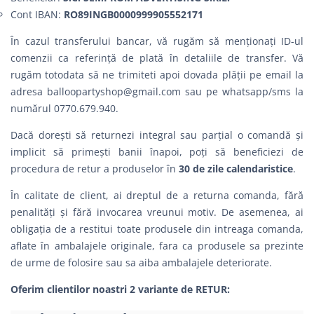
Cont IBAN:
RO89INGB0000999905552171
În cazul transferului bancar, vă rugăm să menționați ID-ul
comenzii ca referință de plată în detaliile de transfer. Vă
rugăm totodata să ne trimiteti apoi dovada plății pe email la
adresa
balloopartyshop@gmail.com
sau pe whatsapp/sms la
numărul 0770.679.940.
Dacă dorești să returnezi integral sau parțial o comandă şi
implicit să primești banii înapoi, poți să beneficiezi de
procedura de retur a produselor în
30 de zile calendaristice
.
În calitate de client, ai dreptul de a returna comanda, fără
penalităţi şi fără invocarea vreunui motiv. De asemenea, ai
obligația de a restitui toate produsele din intreaga comanda,
aflate în ambalajele originale, fara ca produsele sa prezinte
de urme de folosire sau sa aiba ambalajele deteriorate.
Oferim clientilor noastri 2 variante de RETUR: