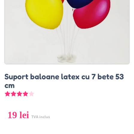
Suport baloane latex cu 7 bete 53
cm
Evaluat la
4.00
din 5 pe baza unei evaluări a clientu
19
lei
TVA inclus