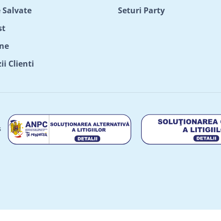
 Salvate
Seturi Party
st
ne
i Clienti
s