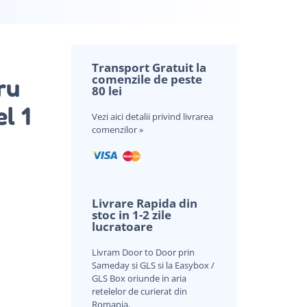
Transport Gratuit la
comenzile de peste
ru
80 lei
l 1
Vezi aici
detalii privind livrarea
comenzilor »
nei evaluări a clientului
Livrare Rapida din
stoc in 1-2 zile
lucratoare
Livram Door to Door prin
Sameday si GLS si la Easybox /
GLS Box oriunde in aria
retelelor de curierat din
Romania.