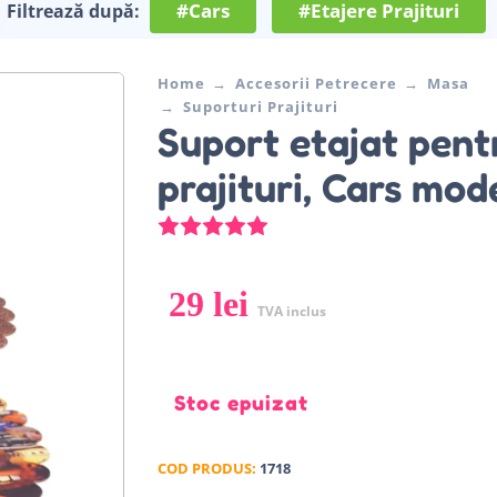
#Cars
#Etajere Prajituri
Filtrează după:
Home
Accesorii Petrecere
Masa
Suporturi Prajituri
Suport etajat pent
prajituri, Cars mode
Evaluat la
5.00
din 5 pe baza u
29
lei
TVA inclus
Stoc epuizat
COD PRODUS:
1718