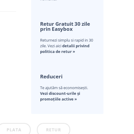
Retur Gratuit 30 zile
prin Easybox
Returnezi simplu si rapid in 30
zile. Vezi aici
detalii privind
politica de retur »
Reduceri
Te ajutăm să economisești.
Vezi discount-urile și
promoțiile active »
PLATA
RETUR