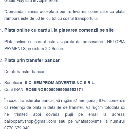
Goole Play sau in Apple Store.
*Comanda minima acceptata pentru livrarea comenzilor cu plata
ramburs este de 50 lei cu tot cu costul transportului
Plata online cu cardul, la plasarea comenzii pe site
Plata online cu cardul este asigurata de procesatorul NETOPIA
PAYMENTS, in sistem 3D Secure.
Plata prin transfer bancar
Detalii transfer bancar:
Beneficiar:
S.C. SEMPROM ADVERTISING S.R.L.
Cont IBAN:
RO89INGB0000999905552171
În cazul transferului bancar, vă rugăm să menționați ID-ul comenzii
ca referință de plată în detaliile de transfer. Vă rugăm totodata să
ne trimiteti apoi dovada plății pe email la adresa
balloopartyshop@gmail.com
sau pe whatsapp/sms la numărul
0770.679.940.