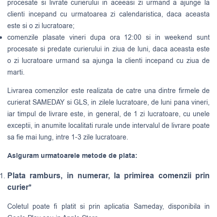
procesate si livrate curierului in aceeasi zi urmand a ajunge la
clienti incepand cu urmatoarea zi calendaristica, daca aceasta
este si o zi lucratoare;
comenzile plasate vineri dupa ora 12:00 si in weekend sunt
procesate si predate curierului in ziua de luni, daca aceasta este
o zi lucratoare urmand sa ajunga la clienti incepand cu ziua de
marti.
Livrarea comenzilor este realizata de catre una dintre firmele de
curierat
SAMEDAY
si
GLS
, in zilele lucratoare, de luni pana vineri,
iar timpul de livrare este, in general, de 1 zi lucratoare, cu unele
exceptii, in anumite localitati rurale unde intervalul de livrare poate
sa fie mai lung, intre 1-3 zile lucratoare.
Asiguram urmatoarele metode de plata:
Plata ramburs, in numerar, la primirea comenzii prin
curier*
Coletul poate fi platit si prin aplicatia Sameday, disponibila in