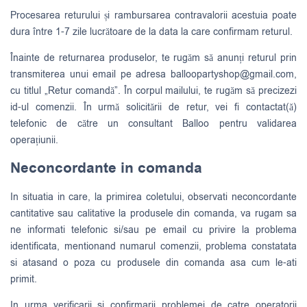
Procesarea returului și rambursarea contravalorii acestuia poate
dura între 1-7 zile lucrătoare de la data la care confirmam returul.
Înainte de returnarea produselor, te rugăm să anunți returul prin
transmiterea unui email pe adresa
balloopartyshop@gmail.com
,
cu titlul „Retur comandă”. În corpul mailului, te rugăm să precizezi
id-ul comenzii. În urmă solicitării de retur, vei fi contactat(ă)
telefonic de către un consultant Balloo pentru validarea
operațiunii.
Neconcordante in comanda
In situatia in care, la primirea coletului, observati neconcordante
cantitative sau calitative la produsele din comanda, va rugam sa
ne informati telefonic si/sau pe email cu privire la problema
identificata, mentionand numarul comenzii, problema constatata
si atasand o poza cu produsele din comanda asa cum le-ati
primit.
In urma verificarii si confirmarii problemei de catre operatorii