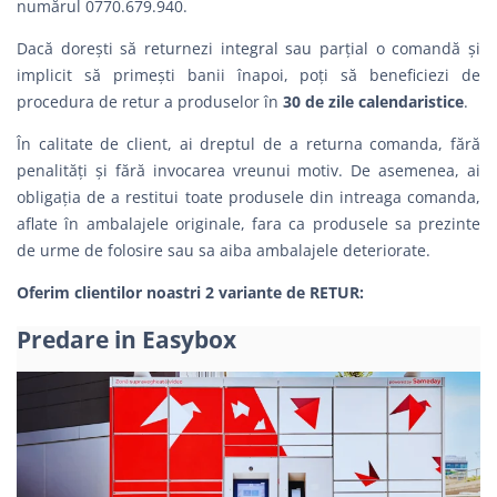
numărul 0770.679.940.
Dacă dorești să returnezi integral sau parțial o comandă şi
implicit să primești banii înapoi, poți să beneficiezi de
procedura de retur a produselor în
30 de zile calendaristice
.
În calitate de client, ai dreptul de a returna comanda, fără
penalităţi şi fără invocarea vreunui motiv. De asemenea, ai
obligația de a restitui toate produsele din intreaga comanda,
aflate în ambalajele originale, fara ca produsele sa prezinte
de urme de folosire sau sa aiba ambalajele deteriorate.
Oferim clientilor noastri 2 variante de RETUR:
Predare in Easybox