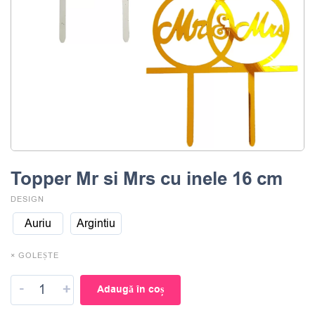
Topper Mr si Mrs cu inele 16 cm
DESIGN
Auriu
Argintiu
× GOLEȘTE
-
+
Adaugă în coș