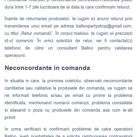
dura între 1-7 zile lucrătoare de la data la care confirmam returul.
Înainte de returnarea produselor, te rugăm să anunți returul prin
transmiterea unui email pe adresa
balloopartyshop@gmail.com
,
cu titlul „Retur comandă”. În corpul mailului, te rugăm să precizezi
id-ul comenzii. În urmă solicitării de retur, vei fi contactat(ă)
telefonic de către un consultant Balloo pentru validarea
operațiunii.
Neconcordante in comanda
In situatia in care, la primirea coletului, observati neconcordante
cantitative sau calitative la produsele din comanda, va rugam sa
ne informati telefonic si/sau pe email cu privire la problema
identificata, mentionand numarul comenzii, problema constatata
si atasand o poza cu produsele din comanda asa cum le-ati
primit.
In urma verificarii si confirmarii problemei de catre operatorii
Balloo, aveti posibilitatea de a solicita rambursarea contravalorii