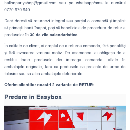
balloopartyshop@gmail.com
sau pe whatsapp/sms la numărul
0770.679.940.
Dacă dorești să returnezi integral sau parțial o comandă şi implicit
să primești banii înapoi, poți să beneficiezi de procedura de retur a
produselor în
30 de zile calendaristice
.
În calitate de client, ai dreptul de a returna comanda, fără penalităţi
şi fără invocarea vreunui motiv. De asemenea, ai obligația de a
restitui toate produsele din intreaga comanda, aflate în
ambalajele originale, fara ca produsele sa prezinte de urme de
folosire sau sa aiba ambalajele deteriorate.
Oferim clientilor noastri 2 variante de RETUR:
Predare in Easybox