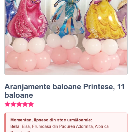
Aranjamente baloane Printese, 11
baloane
Evaluat la
5.00
din 5 pe baza unei evaluări a clientul
Momentan, lipsesc din stoc următoarele:
Bella, Elsa, Frumoasa din Padurea Adormita, Alba ca