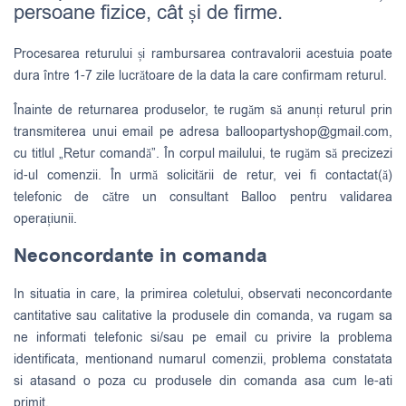
persoane fizice, cât și de firme.
Procesarea returului și rambursarea contravalorii acestuia poate
dura între 1-7 zile lucrătoare de la data la care confirmam returul.
Înainte de returnarea produselor, te rugăm să anunți returul prin
transmiterea unui email pe adresa
balloopartyshop@gmail.com
,
cu titlul „Retur comandă”. În corpul mailului, te rugăm să precizezi
id-ul comenzii. În urmă solicitării de retur, vei fi contactat(ă)
telefonic de către un consultant Balloo pentru validarea
operațiunii.
Neconcordante in comanda
In situatia in care, la primirea coletului, observati neconcordante
cantitative sau calitative la produsele din comanda, va rugam sa
ne informati telefonic si/sau pe email cu privire la problema
identificata, mentionand numarul comenzii, problema constatata
si atasand o poza cu produsele din comanda asa cum le-ati
primit.