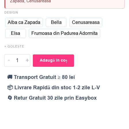
Zapada, Cenusareasa
DESIGN
Alba ca Zapada
Bella
Cenusareasa
Elsa
Frumoasa din Padurea Adormita
× GOLEȘTE
-
+
Adaugă în coș
🚚 Transport Gratuit ≥ 80 lei
📦 Livrare Rapidă din stoc 1-2 zile L-V
🔄 Retur Gratuit 30 zile prin Easybox