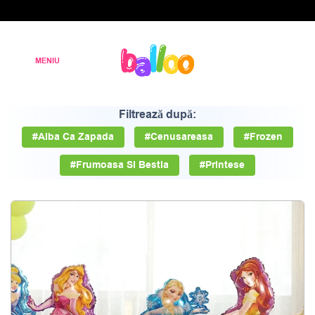
Filtrează după:
#Alba Ca Zapada
#Cenusareasa
#Frozen
#Frumoasa Si Bestia
#Printese