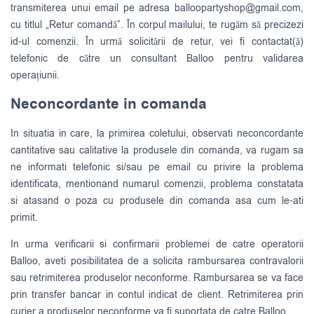
transmiterea unui email pe adresa
balloopartyshop@gmail.com
,
cu titlul „Retur comandă”. În corpul mailului, te rugăm să precizezi
id-ul comenzii. În urmă solicitării de retur, vei fi contactat(ă)
telefonic de către un consultant Balloo pentru validarea
operațiunii.
Neconcordante in comanda
In situatia in care, la primirea coletului, observati neconcordante
cantitative sau calitative la produsele din comanda, va rugam sa
ne informati telefonic si/sau pe email cu privire la problema
identificata, mentionand numarul comenzii, problema constatata
si atasand o poza cu produsele din comanda asa cum le-ati
primit.
In urma verificarii si confirmarii problemei de catre operatorii
Balloo, aveti posibilitatea de a solicita rambursarea contravalorii
sau retrimiterea produselor neconforme. Rambursarea se va face
prin transfer bancar in contul indicat de client. Retrimiterea prin
curier a produselor neconforme va fi suportata de catre Balloo.