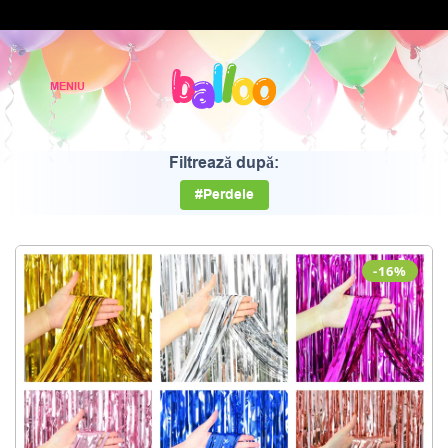
Filtrează după:
#Perdele
-16%