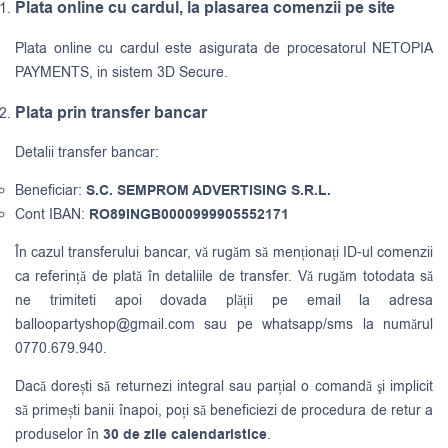
Plata online cu cardul, la plasarea comenzii pe site
Plata online cu cardul este asigurata de procesatorul NETOPIA
PAYMENTS, in sistem 3D Secure.
Plata prin transfer bancar
Detalii transfer bancar:
Beneficiar:
S.C. SEMPROM ADVERTISING S.R.L.
Cont IBAN:
RO89INGB0000999905552171
În cazul transferului bancar, vă rugăm să menționați ID-ul comenzii
ca referință de plată în detaliile de transfer. Vă rugăm totodata să
ne trimiteti apoi dovada plății pe email la adresa
balloopartyshop@gmail.com
sau pe whatsapp/sms la numărul
0770.679.940.
Dacă dorești să returnezi integral sau parțial o comandă şi implicit
să primești banii înapoi, poți să beneficiezi de procedura de retur a
produselor în
30 de zile calendaristice
.