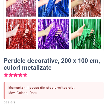
Perdele decorative, 200 x 100 cm,
culori metalizate
24
Evaluat la
4.83
din 5 pe baza a
de evaluări ale clienți
Momentan, lipsesc din stoc următoarele:
Mov, Galben, Rosu
DESIGN