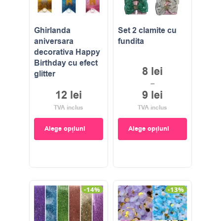
Ghirlanda
Set 2 clamite cu
aniversara
fundita
decorativa Happy
Birthday cu efect
8
lei
glitter
–
12
lei
9
lei
TVA inclus
TVA inclus
Alege opțiuni
Alege opțiuni
-14%
-13%