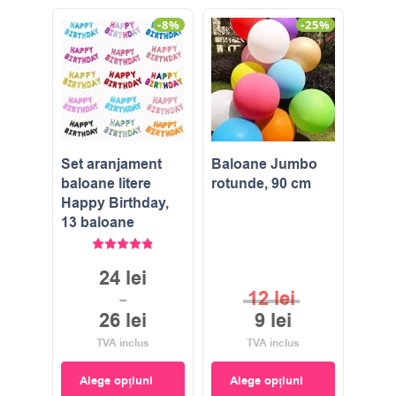
-8%
-25%
Set aranjament
Baloane Jumbo
baloane litere
rotunde, 90 cm
Happy Birthday,
13 baloane
Evaluat la
4.86
stele din 5
24
lei
12
lei
–
26
lei
9
lei
TVA inclus
TVA inclus
Alege opțiuni
Alege opțiuni