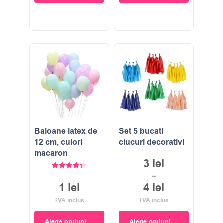
Baloane latex de
Set 5 bucati
12 cm, culori
ciucuri decorativi
macaron
3
lei
Evaluat la
4.33
stele din 5
–
1
lei
4
lei
TVA inclus
TVA inclus
Alege opțiuni
Alege opțiuni