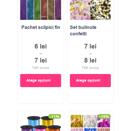
Pachet sclipici fin
Set bulinute
confetti
6
lei
7
lei
–
–
7
lei
8
lei
TVA inclus
TVA inclus
Alege opțiuni
Alege opțiuni
-11%
-16%