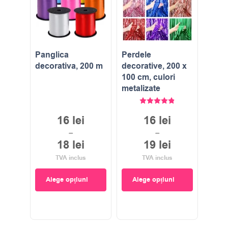
Panglica
Perdele
decorativa, 200 m
decorative, 200 x
100 cm, culori
metalizate
Evaluat la
4.83
stele di
16
lei
16
lei
–
–
18
lei
19
lei
TVA inclus
TVA inclus
Alege opțiuni
Alege opțiuni