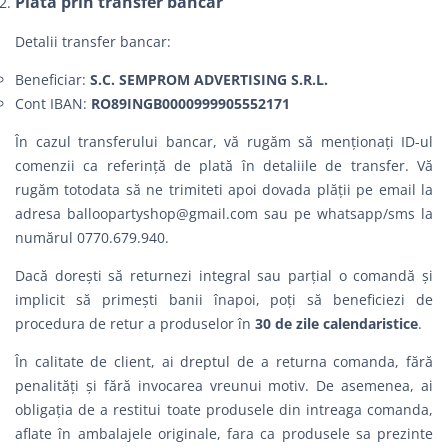
Plata prin transfer bancar
Detalii transfer bancar:
Beneficiar:
S.C. SEMPROM ADVERTISING S.R.L.
Cont IBAN:
RO89INGB0000999905552171
În cazul transferului bancar, vă rugăm să menționați ID-ul
comenzii ca referință de plată în detaliile de transfer. Vă
rugăm totodata să ne trimiteti apoi dovada plății pe email la
adresa
balloopartyshop@gmail.com
sau pe whatsapp/sms la
numărul 0770.679.940.
Dacă dorești să returnezi integral sau parțial o comandă şi
implicit să primești banii înapoi, poți să beneficiezi de
procedura de retur a produselor în
30 de zile calendaristice
.
În calitate de client, ai dreptul de a returna comanda, fără
penalităţi şi fără invocarea vreunui motiv. De asemenea, ai
obligația de a restitui toate produsele din intreaga comanda,
aflate în ambalajele originale, fara ca produsele sa prezinte