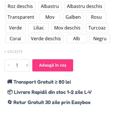
Roz deschis
Albastru
Albastru deschis
Transparent
Mov
Galben
Rosu
Verde
Liliac
Mov deschis
Turcoaz
Corai
Verde deschis
Alb
Negru
× GOLEȘTE
-
+
Adaugă în coș
🚚 Transport Gratuit ≥ 80 lei
📦 Livrare Rapidă din stoc 1-2 zile L-V
🔄 Retur Gratuit 30 zile prin Easybox