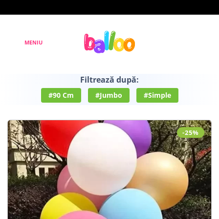
Filtrează după:
#90 Cm
#Jumbo
#Simple
-25%