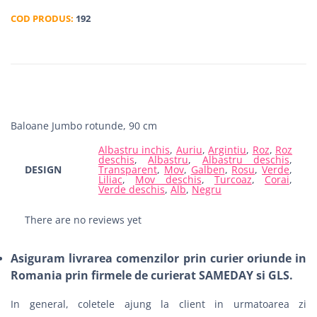
COD PRODUS:
192
Baloane Jumbo rotunde, 90 cm
Albastru inchis
,
Auriu
,
Argintiu
,
Roz
,
Roz
deschis
,
Albastru
,
Albastru deschis
,
DESIGN
Transparent
,
Mov
,
Galben
,
Rosu
,
Verde
,
Liliac
,
Mov deschis
,
Turcoaz
,
Corai
,
Verde deschis
,
Alb
,
Negru
There are no reviews yet
Asiguram livrarea comenzilor prin curier oriunde in
Romania prin firmele de curierat SAMEDAY si GLS.
In general, coletele ajung la client in urmatoarea zi