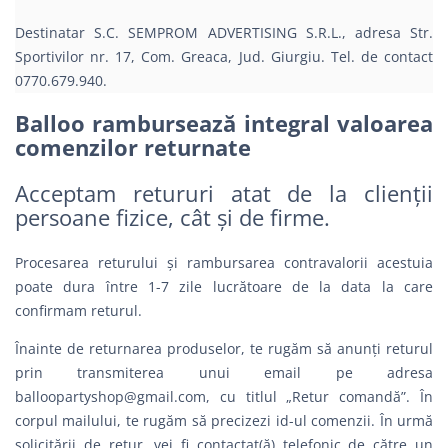
Destinatar S.C. SEMPROM ADVERTISING S.R.L., adresa Str.
Sportivilor nr. 17, Com. Greaca, Jud. Giurgiu. Tel. de contact
0770.679.940.
Balloo rambursează integral valoarea
comenzilor returnate
Acceptam retururi atat de la clienții
persoane fizice, cât și de firme.
Procesarea returului și rambursarea contravalorii acestuia
poate dura între 1-7 zile lucrătoare de la data la care
confirmam returul.
Înainte de returnarea produselor, te rugăm să anunți returul
prin transmiterea unui email pe adresa
balloopartyshop@gmail.com
, cu titlul „Retur comandă”. În
corpul mailului, te rugăm să precizezi id-ul comenzii. În urmă
solicitării de retur, vei fi contactat(ă) telefonic de către un