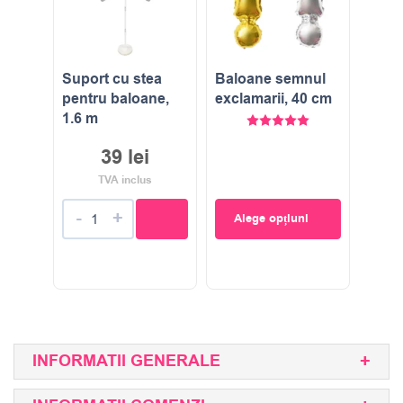
Suport cu stea
Baloane semnul
pentru baloane,
exclamarii, 40 cm
1.6 m
Evaluat la
5.00
stele di
39
lei
TVA inclus
-
+
Alege opțiuni
INFORMATII GENERALE