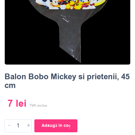
Balon Bobo Mickey si prietenii, 45
cm
7
lei
TVA inclus
-
+
Adaugă în coș