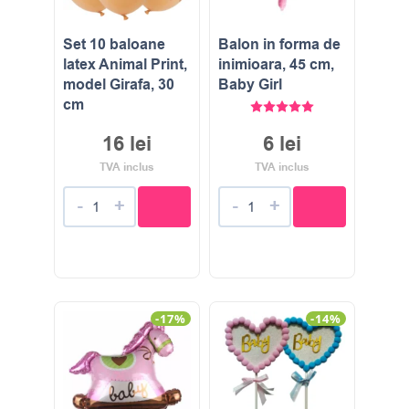
Set 10 baloane
Balon in forma de
latex Animal Print,
inimioara, 45 cm,
model Girafa, 30
Baby Girl
cm
Evaluat la
5.00
stele di
16
lei
6
lei
TVA inclus
TVA inclus
-
+
-
+
-17%
-14%