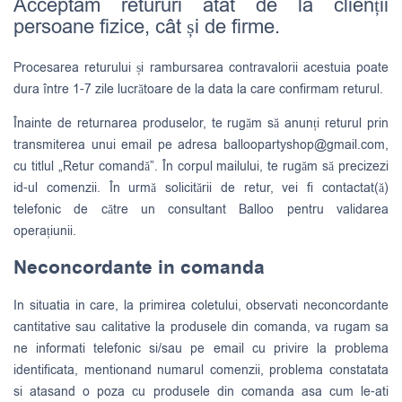
Acceptam retururi atat de la clienții
persoane fizice, cât și de firme.
Procesarea returului și rambursarea contravalorii acestuia poate
dura între 1-7 zile lucrătoare de la data la care confirmam returul.
Înainte de returnarea produselor, te rugăm să anunți returul prin
transmiterea unui email pe adresa
balloopartyshop@gmail.com
,
cu titlul „Retur comandă”. În corpul mailului, te rugăm să precizezi
id-ul comenzii. În urmă solicitării de retur, vei fi contactat(ă)
telefonic de către un consultant Balloo pentru validarea
operațiunii.
Neconcordante in comanda
In situatia in care, la primirea coletului, observati neconcordante
cantitative sau calitative la produsele din comanda, va rugam sa
ne informati telefonic si/sau pe email cu privire la problema
identificata, mentionand numarul comenzii, problema constatata
si atasand o poza cu produsele din comanda asa cum le-ati