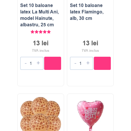
Set 10 baloane
Set 10 baloane
latex La Multi Ani,
latex Flamingo,
model Hainute,
alb, 30 cm
albastru, 25 cm
Evaluat la
5.00
stele din 5
13
lei
13
lei
TVA inclus
TVA inclus
-
+
-
+