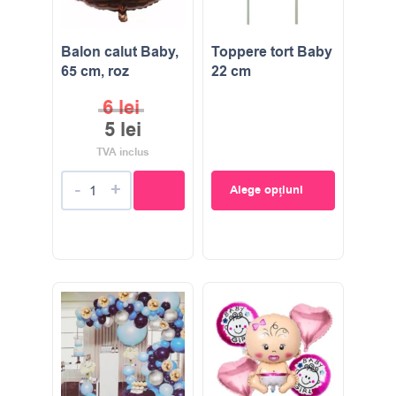
Balon calut Baby,
Toppere tort Baby
65 cm, roz
22 cm
6
lei
5
lei
TVA inclus
-
+
Alege opțiuni