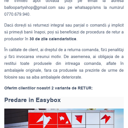
ne trimiteti apoi dovada plății pe email la adresa
balloopartyshop@gmail.com
sau pe whatsapp/sms la numărul
0770.679.940.
Dacă dorești să returnezi integral sau parțial o comandă şi implicit
să primești banii înapoi, poți să beneficiezi de procedura de retur a
produselor în
30 de zile calendaristice
.
În calitate de client, ai dreptul de a returna comanda, fără penalităţi
şi fără invocarea vreunui motiv. De asemenea, ai obligația de a
restitui toate produsele din intreaga comanda, aflate în
ambalajele originale, fara ca produsele sa prezinte de urme de
folosire sau sa aiba ambalajele deteriorate.
Oferim clientilor noastri 2 variante de RETUR:
Predare in Easybox