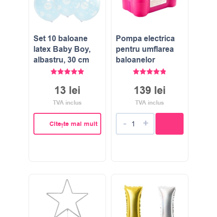
Set 10 baloane
Pompa electrica
latex Baby Boy,
pentru umflarea
albastru, 30 cm
baloanelor
Evaluat la
5.00
stele din 5
Evaluat la
4.86
stele di
13
lei
139
lei
TVA inclus
TVA inclus
-
+
Citește mai mult