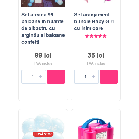
Set arcada 99
Set aranjament
baloane in nuante
bundle Baby Girl
de albastru cu
cu Inimioare
argintiu si baloane
Evaluat la
5.00
stele di
confetti
99
lei
35
lei
TVA inclus
TVA inclus
-
+
-
+
LIPSĂ STOC