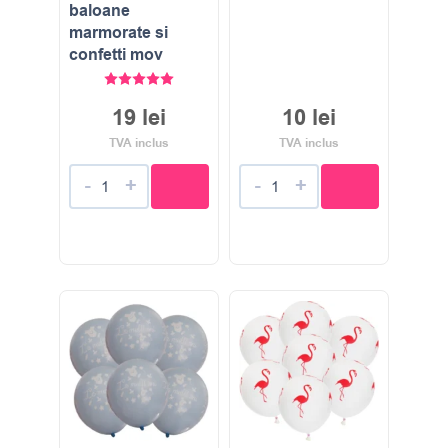
baloane
marmorate si
confetti mov
Evaluat la
5.00
stele din 5
19
lei
10
lei
TVA inclus
TVA inclus
-
+
-
+