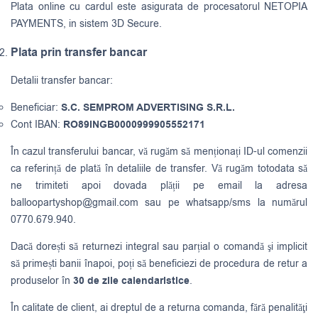
Plata online cu cardul este asigurata de procesatorul NETOPIA
PAYMENTS, in sistem 3D Secure.
Plata prin transfer bancar
Detalii transfer bancar:
Beneficiar:
S.C. SEMPROM ADVERTISING S.R.L.
Cont IBAN:
RO89INGB0000999905552171
În cazul transferului bancar, vă rugăm să menționați ID-ul comenzii
ca referință de plată în detaliile de transfer. Vă rugăm totodata să
ne trimiteti apoi dovada plății pe email la adresa
balloopartyshop@gmail.com
sau pe whatsapp/sms la numărul
0770.679.940.
Dacă dorești să returnezi integral sau parțial o comandă şi implicit
să primești banii înapoi, poți să beneficiezi de procedura de retur a
produselor în
30 de zile calendaristice
.
În calitate de client, ai dreptul de a returna comanda, fără penalităţi