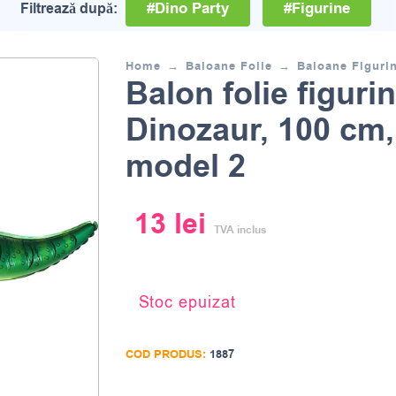
#Dino Party
#Figurine
Filtrează după:
Home
Baloane Folie
Baloane Figuri
Balon folie figuri
Dinozaur, 100 cm,
model 2
13
lei
TVA inclus
Stoc epuizat
COD PRODUS:
1887