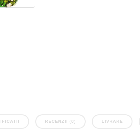
IFICATII
RECENZII (0)
LIVRARE