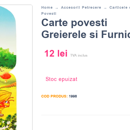
Home
Accesorii Petrecere
Carticele 
Povesti
Carte povesti
Greierele si Furni
12
lei
TVA inclus
Stoc epuizat
COD PRODUS:
1998