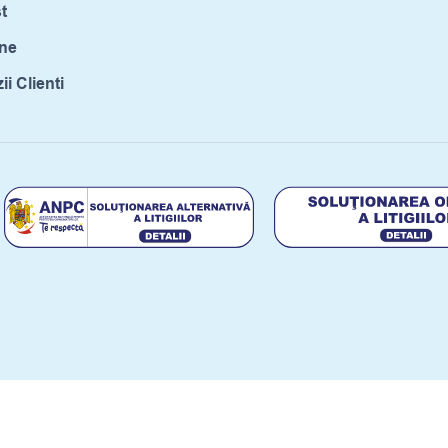
t
ne
i Clienti