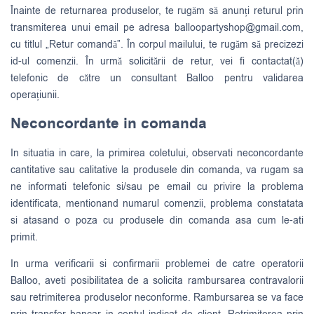
Înainte de returnarea produselor, te rugăm să anunți returul prin
transmiterea unui email pe adresa
balloopartyshop@gmail.com
,
cu titlul „Retur comandă”. În corpul mailului, te rugăm să precizezi
id-ul comenzii. În urmă solicitării de retur, vei fi contactat(ă)
telefonic de către un consultant Balloo pentru validarea
operațiunii.
Neconcordante in comanda
In situatia in care, la primirea coletului, observati neconcordante
cantitative sau calitative la produsele din comanda, va rugam sa
ne informati telefonic si/sau pe email cu privire la problema
identificata, mentionand numarul comenzii, problema constatata
si atasand o poza cu produsele din comanda asa cum le-ati
primit.
In urma verificarii si confirmarii problemei de catre operatorii
Balloo, aveti posibilitatea de a solicita rambursarea contravalorii
sau retrimiterea produselor neconforme. Rambursarea se va face