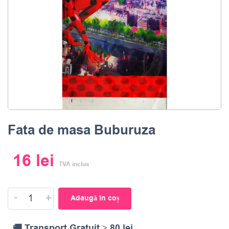
Fata de masa Buburuza
16
lei
TVA inclus
-
+
Adaugă în coș
🚚 Transport Gratuit ≥ 80 lei