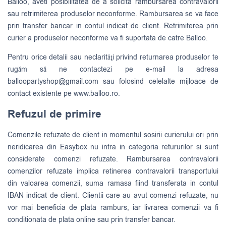
Balloo, aveti posibilitatea de a solicita rambursarea contravalorii
sau retrimiterea produselor neconforme. Rambursarea se va face
prin transfer bancar in contul indicat de client. Retrimiterea prin
curier a produselor neconforme va fi suportata de catre Balloo.
Pentru orice detalii sau neclarităţi privind returnarea produselor te
rugăm să ne contactezi pe e-mail la adresa
balloopartyshop@gmail.com
sau folosind celelalte mijloace de
contact existente pe www.balloo.ro.
Refuzul de primire
Comenzile refuzate de client in momentul sosirii curierului ori prin
neridicarea din Easybox nu intra in categoria retururilor si sunt
considerate comenzi refuzate. Rambursarea contravalorii
comenzilor refuzate implica retinerea contravalorii transportului
din valoarea comenzii, suma ramasa fiind transferata in contul
IBAN indicat de client. Clientii care au avut comenzi refuzate, nu
vor mai beneficia de plata ramburs, iar livrarea comenzii va fi
conditionata de plata online sau prin transfer bancar.