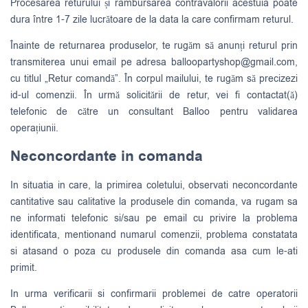
Procesarea returului și rambursarea contravalorii acestuia poate
dura între 1-7 zile lucrătoare de la data la care confirmam returul.
Înainte de returnarea produselor, te rugăm să anunți returul prin
transmiterea unui email pe adresa
balloopartyshop@gmail.com
,
cu titlul „Retur comandă”. În corpul mailului, te rugăm să precizezi
id-ul comenzii. În urmă solicitării de retur, vei fi contactat(ă)
telefonic de către un consultant Balloo pentru validarea
operațiunii.
Neconcordante in comanda
In situatia in care, la primirea coletului, observati neconcordante
cantitative sau calitative la produsele din comanda, va rugam sa
ne informati telefonic si/sau pe email cu privire la problema
identificata, mentionand numarul comenzii, problema constatata
si atasand o poza cu produsele din comanda asa cum le-ati
primit.
In urma verificarii si confirmarii problemei de catre operatorii