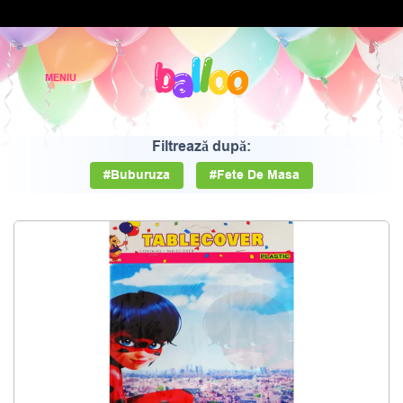
Filtrează după:
#Buburuza
#Fete De Masa