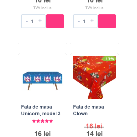
16
lei
16
lei
TVA inclus
TVA inclus
-
+
-
+
-13%
Fata de masa
Fata de masa
Unicorn, model 3
Clown
Evaluat la
5.00
stele din 5
16
lei
16
lei
14
lei