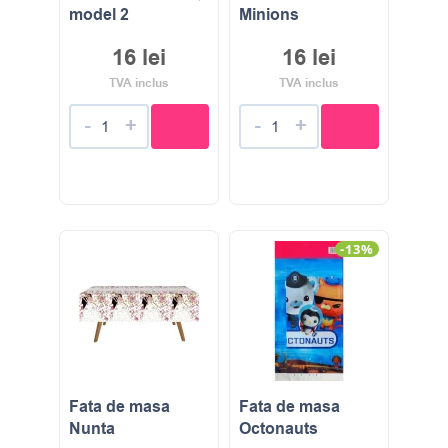
model 2
Minions
16
lei
16
lei
TVA inclus
TVA inclus
-
+
-
+
-13%
Fata de masa
Fata de masa
Nunta
Octonauts