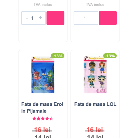
TVA inclus
TVA inclus
-
+
-13%
-13%
Fata de masa Eroi
Fata de masa LOL
in Pijamale
Evaluat la
4.50
stele din 5
16
lei
16
lei
14
lei
14
lei