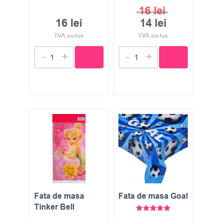
16
lei
16
lei
14
lei
TVA inclus
TVA inclus
-
+
-
+
Fata de masa
Fata de masa Goal
Tinker Bell
Evaluat la
5.00
stele di